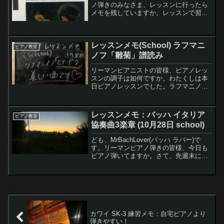
ノ弾きのみなさま、レッスンに行ったら
メモを残していますか。レッスンで習っ
たことは記録しておかないとすぐに忘れ
てしまうかも知れませんヨ。わたくし
は、レッスンに行ったらなるべくその日
レッスンメモ(School) ラフマニ
のうちにメモに残...
ピアノ教室
ノフ「雛菊」譜読み
リーマンピアニストの皆様、ピアノレッ
スンの調子は如何ですか。わたくしは本
日ピアノレッスンでした。ラフマニノフ
の雛菊を見てもらったのですが、両手弾
きはまだまだスムーズには行かず、かと
いって片手弾きだけ見てもらっても
レッスンメモ：バッハ イタリア
ピアノ教室
な〜、って感じで、要するに、準備不足
協奏曲3楽章 (10月28日 school)
（！？）って感じ。
ども、MrBachLover(バッハ ラバー)で
す。リーマンピアノ弾きの皆様、今日も
ピアノ弾いてますか。さて、先週末に
Salonコースの発表会でしたので、ブログ
ちょっとご無沙汰です。今回は10月28日
のSchool コースのレッスンメモなど...
カワイ SK-3 練習メモ：自宅ピアノより
弾きやすい！