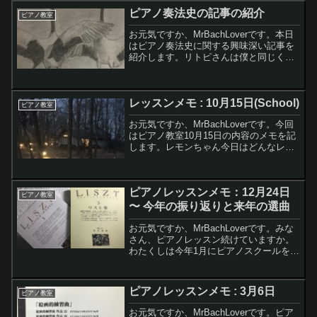
ピアノ奏法史の記事の紹介
ピアノ教室
お元気ですか、MrBachLoverです。本日
はピアノ奏法史に関する興味深い記事を
紹介します。リトピさんは僕と同じく理
系男子でピアノ弾きです。◼️リトピさん
の2020.1.16の記事ピアノ奏法史この記事
を読むとチェンバロ時代から現代ピアノ
レッスンメモ : 10月15日(School)
ま...
ピアノ教室
お元気ですか、MrBachLoverです。今回
はピアノ教室10月15日の内容のメモを記
します。レモンちゃん今日はどんなレッ
スン内容だった？？？楽しくレッスンで
きたかな〜わたくしレッスンでガッツリ
とブルグミュラー 18の練習曲 第4番 ジプ
ピアノレッスンメモ：12月24日
シ...
ピアノ教室
〜 今年の振り返りと来年の選曲
お元気ですか、MrBachLoverです。みな
さん、ピアノレッスン続けていますか。
わたくしは今年1月にピアノスクールをス
タートしてから1年が経過しました。今回
のレッスンでは先生に通し練習を聴いて
頂いた後に今年の振り返りと来年の選曲
ピアノレッスンメモ : 3月6日
ピアノ教室
の相談をし...
お元気ですか、MrBachLoverです。ピア