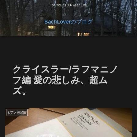
For Your 100-Year Life.
BachLoverのブログ
クライスラー/ラフマニノ
フ編 愛の悲しみ、超ム
ズ。
ピアノ練習帳