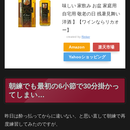
味しい 家飲み お盆 家庭用
自宅用 敬老の日 残暑見舞い
洋酒 】【ワインならリカオ
ー】
created by
Rinker
Amazon
楽天市場
Yahooショッピング
朝練でも最初の6小節で30分掛かっ
てしまい…
昨日は酔っ払ってからに違いない、と思い直して朝練で再
度練習してみたのですが、