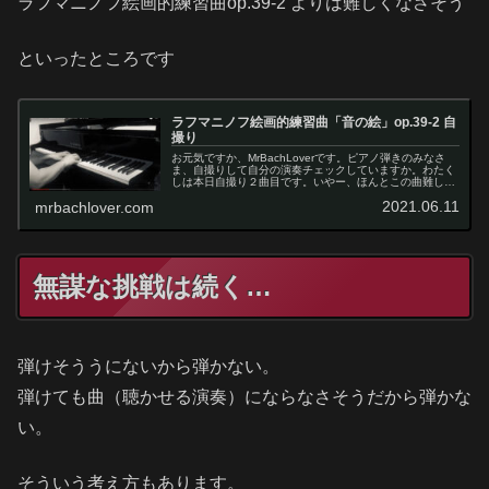
ラフマニノフ絵画的練習曲op.39-2 よりは難しくなさそう
といったところです
ラフマニノフ絵画的練習曲「音の絵」op.39-2 自
撮り
お元気ですか、MrBachLoverです。ピアノ弾きのみなさ
ま、自撮りして自分の演奏チェックしていますか。わたく
しは本日自撮り２曲目です。いやー、ほんとこの曲難し
い。なかなか間違わないで最後まで通せないよ〜レモンち
2021.06.11
mrbachlover.com
ゃん動画の長さは８分とちょ...
無謀な挑戦は続く…
弾けそううにないから弾かない。
弾けても曲（聴かせる演奏）にならなさそうだから弾かな
い。
そういう考え方もあります。