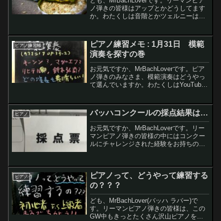
ども、MrBachLoverです。リーマンピア
ノ弾きの皆様はアップとかどうしてます
か。わたくしは音階とかツェルニーは一
切せずツェルニーとブルグミュラー で済
ませてます。とはいうものの、ツェルニ
ーらブルグミュラーもどのレベルまで仕
ピアノ練習メモ : 1月31日 模範
ピアノ練習帳
上げればいい...
演奏を探すの巻
お元気ですか、MrBachLoverです。ピア
ノ弾きのみなさま、模範演奏はどうやっ
て選んでいますか。わたくしはYouTube
で探したりITunesで探したりしています
レモンちゃん模範演奏って大事な
の？？？わたくしそりゃあ大事だよ。楽
バッハコンクールの採点結果は…
ピアノ
譜を見る...
お元気ですか、MrBachLoverです。リー
マンピアノ弾きの皆様の中にはコンクー
ルにチャレンジされた経験をお持ちの方
もいるかと思います。わたくしは、一昨
日、バッハコンクール地区大会に参加し
てきました。もう採点票3通が届きまし
ピアノって、どうやって練習する
た〜。早速、講...
ピアノ
の？？？
ども、MrBachLover(バッハ ラバー)で
す。リーマンピアノ弾きの皆様は、この
GW中もきっとたくさん沢山ピアノを練