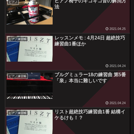
ピアノ椅子のギコギコ音の解消方
ピアノ
法
2021.04.25
レッスンメモ : 4月24日 超絶技巧
ピアノ練習帳
練習曲1番ほか
2021.04.24
ブルグミュラー18の練習曲 第5番
ピアノ練習帳
「泉」本当に難しいです
2021.04.24
リスト超絶技巧練習曲1番 結構イ
ピアノ練習帳
ケるけも！？