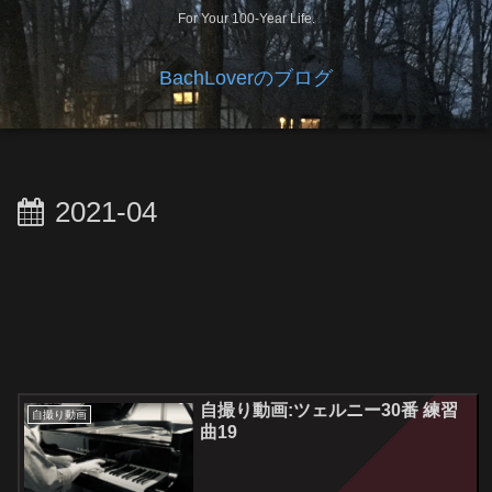
For Your 100-Year Life.
BachLoverのブログ
2021-04
自撮り動画:ツェルニー30番 練習
自撮り動画
曲19