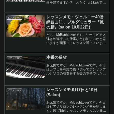
画を建てますか？ わたくしは動画アド
バイス用の動画を撮り終えましたので早
速、今日からジプシー譜読みスタートで
す譜読み段階で指使いの検討を開始わた
レッスンメモ：ツェルニー40番
ピアノサロン
くしは初見で弾...
練習曲11、ブルグミュラー『風
の精』(salon 10月22日)
ども、MrBachLoverです。リーマピアノ
弾きの皆様、お仕事などお忙しいかと思
いますが頑張ってレッスン通っています
か。わたくしは大手楽器店さんのピアノ
教室（salonとschoolのコース）に通って
います。この日はダブルで受講しちゃっ
本番の反省
ピアノサロン
て...
お元気ですか、MrBachLoverです。今日
はカフェを有志で借り切ってアンサンブ
ルとソロの演奏をする会の本番でした。
この日に向けてたくさん弾いて準備した
のですが、そんなに上手く弾けませんで
した。会場のピアノにイマイチ慣れない
レッスンメモ:9月7日と19日
まま終わってし...
ピアノサロン
(Salon)
お元気ですか、MrBachLoverです。今日
はピアノサロンのレッスンメモを記しま
す。9月7日のレッスンメモレッスン曲は