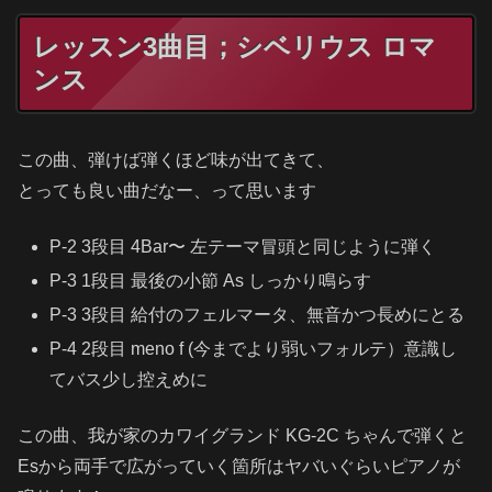
レッスン3曲目；シベリウス ロマ
ンス
この曲、弾けば弾くほど味が出てきて、
とっても良い曲だなー、って思います
P-2 3段目 4Bar〜 左テーマ冒頭と同じように弾く
P-3 1段目 最後の小節 As しっかり鳴らす
P-3 3段目 給付のフェルマータ、無音かつ長めにとる
P-4 2段目 meno f (今までより弱いフォルテ）意識し
てバス少し控えめに
この曲、我が家のカワイグランド KG-2C ちゃんで弾くと
Esから両手で広がっていく箇所はヤバいぐらいピアノが