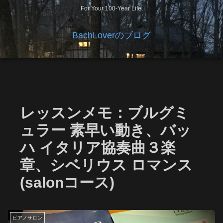
For Your 100-Year Life.
BachLoverのブログ
レッスンメモ：ブルグミ
ュラー 素早い動き、バッ
ハ イタリア協奏曲３楽
章、シベリウス ロマンス
(salonコース)
ピアノサロン