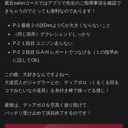
最近salonコースではアプリで先生のご指導事項を確認で
きちゃうのでとっても便利なのであります！
P-1 最後２小説DesよりCが大きくならないこと
（同じ箇所）デクレシェンドしっかり
P-2 １段目 ユニゾン走らない
P-2 ２段目 G-A-H レガートでつなげる（１の指早め
に話してOK)
この曲、大好きなんですよねー。
大道芸人がジャグラーとか、ディアボロ（くるくる回る
コマみたいな小道具）を糸付き棒で操ってる感じ！
最後は、ディアボロを空高く放り投げて、
バッチリ受け止めて演目終了するのです！