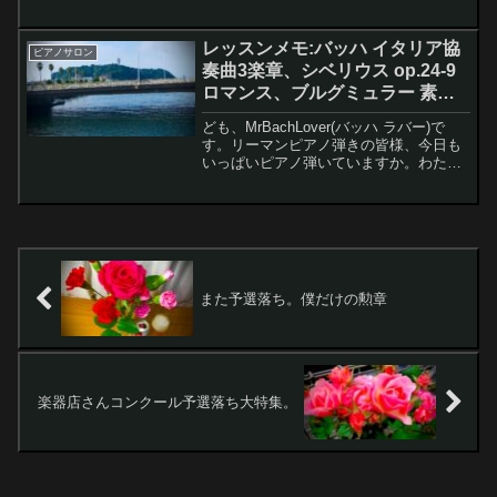
「メンデルスゾーン 無言歌集 希望
"Hope" op.38-4」です。いつもはツェル
ニー30番とブルグミュラー18の練...
レッスンメモ:バッハ イタリア協
ピアノサロン
奏曲3楽章、シベリウス op.24-9
ロマンス、ブルグミュラー 素早
い動き
ども、MrBachLover(バッハ ラバー)で
す。リーマンピアノ弾きの皆様、今日も
いっぱいピアノ弾いていますか。わたく
しは平日（月曜除く）2〜3時間、週末は
4〜5時間ぐらいピアノ弾いています。弾
きたい曲がありすぎて、これでも練習時
間が足り...
また予選落ち。僕だけの勲章
楽器店さんコンクール予選落ち大特集。