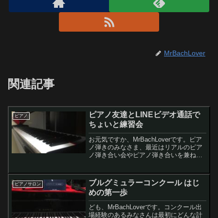
MrBachLover
関連記事
ピアノ友達とLINEビデオ通話で
ピアノ
ちょいと練習会
お元気ですか、MrBachLoverです。ピア
ノ弾きのみなさま、最近はリアルのピア
ノ弾き合い会やピアノ弾き合いを兼ねた
友人宅訪問とかなかなかできなくなって
いますよね。という訳で昨日はちょいと
ピアノ仲間のK氏とLINEビデオ通話で軽
ブルグミュラーコンクール はじ
ピアノサロン
めのピアノ...
めの第一歩
ども、MrBachLoverです。コンクール出
場経験のあるみなさんは最初にどんな計