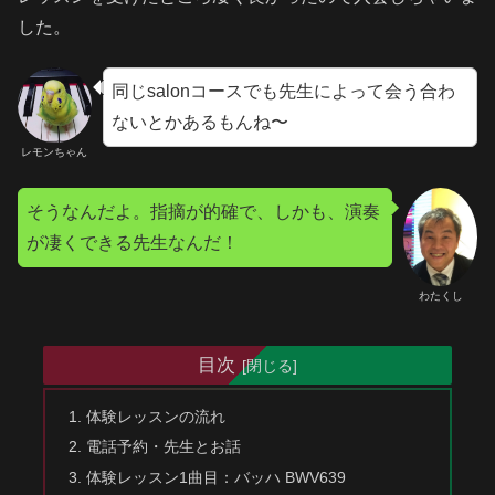
した。
同じsalonコースでも先生によって会う合わ
ないとかあるもんね〜
レモンちゃん
そうなんだよ。指摘が的確で、しかも、演奏
が凄くできる先生なんだ！
わたくし
目次
体験レッスンの流れ
電話予約・先生とお話
体験レッスン1曲目：バッハ BWV639