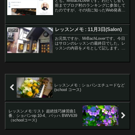
ども。MrBachLoverです。わたくし暫く
前までブログ村のランキングに参加して
たのですが、その頃に知ったWeb発表会
のイベント「ブルグの会」に初めて参加
してみましたので、ご報告します。レモ
ンちゃんブルグの会って、ブルグミュラ
レッスンメモ : 11月3日(Salon)
ーだけしかエ...
ピアノ
お元気ですか、MrBachLoverです。今日
はサロンのレッスンの最終日でした。レ
ッスンの内容をメモとして記します。レ
モンちゃん今日で最後だったんだね〜。
レッスンはどうだった？わたくし毎回の
ことだけれども先生の指導はとても的確
で有意義な時間...
レッスンメモ：ショパンエチュードなど
(school コース)
レッスンメモ:リスト 超絶技巧練習曲1
番、ショパンop.10-4、バッハ BWV639
（schoolコース)