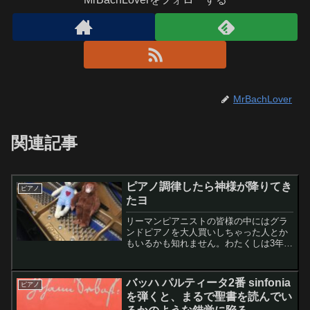
MrBachLover
関連記事
ピアノ調律したら神様が降りてき
ピアノ
たヨ
リーマンピアニストの皆様の中にはグラ
ンドピアノを大人買いしちゃった人とか
もいるかも知れません。わたくしは3年前
に中古グランドピアノを60万円で大人買
いしました〜。ちょっとグランドが60万
円って、安すぎじゃないの〜、とか言わ
バッハ パルティータ2番 sinfonia
ピアノ
れそうですけど、中森明菜ちゃんの歌に
を弾くと、まるで聖書を読んでい
もあるように、値段じゃ無いよのピアノ
は、ハッハー♫ 我が家のカワイKG-2C