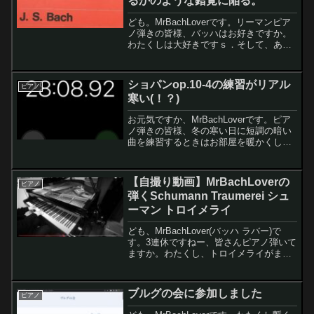
るかのような錯覚に陥る。
ちゃん、最高に良い音がします。そし
ども。MrBachLoverです。リーマンピア
て、両学長風に言うと、今日は一年でピ
ノ弾きの皆様、バッハはお好きですか。
アノが一番音のいい日。つまり、調律し
わたくしは大好きですｓ．そして、あと1
た日なのです
週間ほどでバッハコンクール地区大会で
す（大会といっても予選は無いので申し
込めば誰でも出られます）。なので最近
ショパンop.10-4の練習がリアル
ピアノ
はバッハ中心...
寒い(！？)
お元気ですか、MrBachLoverです。ピア
ノ弾きの皆様、冬の寒い日に短調の暗い
曲を練習するときはお部屋を暖かくして
練習していますか？ わたくし、今朝のシ
ョパンop.10-4の練習で、背筋が凍る感じ
がしまして…、今回はお部屋の暖房とシ
【自撮り動画】MrBachLoverの
ピアノ
ョパ...
弾くSchumann Traumerei シュ
ーマン トロイメライ
ども、MrBachLover(バッハ ラバー)で
す。3連休ですねー、皆さんピアノ弾いて
ますか。わたくし、トロイメライがまー
まー弾けるようになったので自撮りして
みました。レモンちゃんおおー、トロイ
メライ大好きな曲だよ。弾いてみてどう
ブルグの会に参加しました
ピアノ
だった？わ...