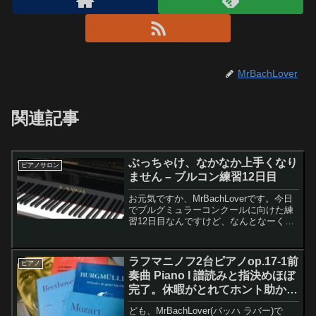
MrBachLover
関連記事
ぶっちゃけ、なかなか上手くなり
ピアノサロン
ません – ブルコン練習12日目
お元気ですか、MrBachLoverです。今日
でブルグミュラーコンクールに向けた練
習12日目なんですけど、なんとなーく、
弾けてきたような弾けていないような、
微妙な感じです。ピアノって少々練習し
ても、ぶちゃけ、なかなか上手くなりま
ラフマニノフ2台ピアノop.17-1前
ピアノ
せん！！！今...
奏曲 Piano I 譜読みと指決めほぼ
完了。休暇がとれてホント助かっ
た！
ども、MrBachLover(バッハ ラバー)で