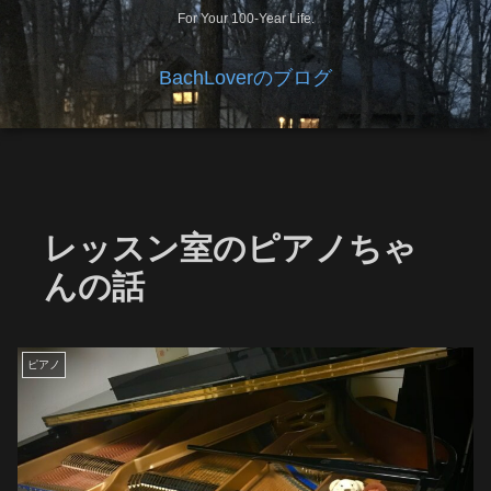
For Your 100-Year Life.
BachLoverのブログ
レッスン室のピアノちゃ
んの話
ピアノ