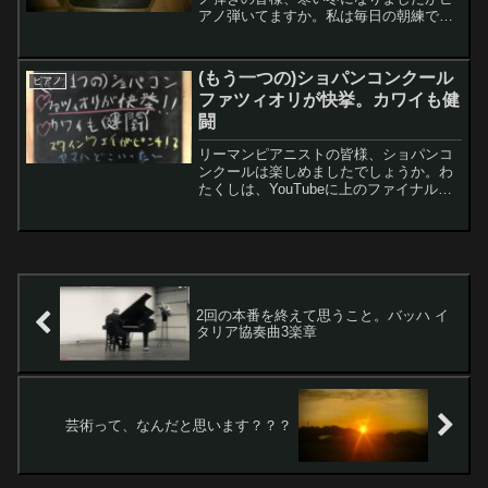
アノ弾いてますか。私は毎日の朝練で電
子ピアノを1時間、夜練でグランドピアノ
を1時間半ぐらい弾いてます。今回は大切
なピアノちゃんへの思いやりということ
(もう一つの)ショパンコンクール
ピアノ
で、冬の私...
ファツィオリが快挙。カワイも健
闘
リーマンピアニストの皆様、ショパンコ
ンクールは楽しめましたでしょうか。わ
たくしは、YouTubeに上のファイナルの
演奏を1つずつ鑑賞してマイペースで楽し
んでいます。さて、コンクールファイナ
ルの結果が発表されましたね。な～ん
と、ファツィオリを選んだ演奏者が初め
て優勝しました。という訳で、ファイナ
ルの上位3名のピアノ演奏を聴いて感じた
ことをちょっと記してみようと思いま
2回の本番を終えて思うこと。バッハ イ
す。
タリア協奏曲3楽章
芸術って、なんだと思います？？？