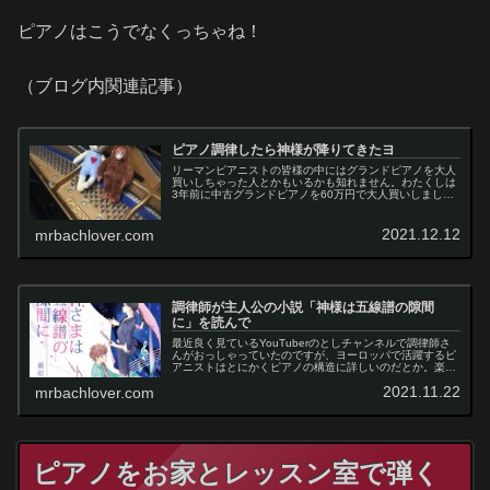
ピアノはこうでなくっちゃね！
（ブログ内関連記事）
ピアノ調律したら神様が降りてきたヨ
リーマンピアニストの皆様の中にはグランドピアノを大人
買いしちゃった人とかもいるかも知れません。わたくしは
3年前に中古グランドピアノを60万円で大人買いしまし
た〜。ちょっとグランドが60万円って、安すぎじゃない
の〜、とか言われそうですけど、中森明菜ちゃんの歌にも
あるように、値段じゃ無いよのピアノは、ハッハー♫ 我
2021.12.12
mrbachlover.com
が家のカワイKG-2Cちゃん、最高に良い音がします。そし
て、両学長風に言うと、今日は一年でピアノが一番音のい
い日。つまり、調律した日なのです
調律師が主人公の小説「神様は五線譜の隙間
に」を読んで
最近良く見ているYouTuberのとしチャンネルで調律師さ
んがおっしゃっていたのですが、ヨーロッパで活躍するピ
アニストはとにかくピアノの構造に詳しいのだとか。楽器
の構造に詳しくなることで色々なピアノを弾く時に特性を
2021.11.22
mrbachlover.com
短時間で見抜いて弾きこなせるようになるのかもしれませ
んね。という訳で調律師としさんが紹介してた調律師が主
人公の小生「神様は五線譜の隙間に」を読んでみましたの
で今回は本の感想を綴ります。
ピアノをお家とレッスン室で弾く