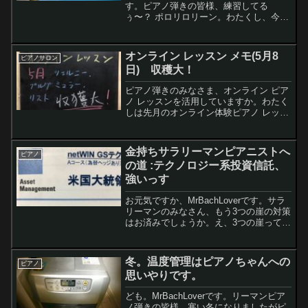
す。ピアノ弾きの皆様、練習してる
ぅ〜？ ポロリロリーン。わたくし、今年
の夏の楽器店さんのイベントでラフマニ
ノフ 2台ピアノ op.17-1 前奏曲を弾きた
くて、今一生懸命練習中です。レモンち
オンライン レッスン メモ(5月8
ピアノサロン
ゃ...
日) 収穫大！
ピアノ弾きのみなさま、オンライン ピア
ノ レッスンを活用していますか。わたく
しは先月のオンライン体験ピアノ レッス
ンがすっごく良かったので今月から25分
x2回／月のコースを受講しています。本
日は5月分のオンライン・レッスン2枠を
金持ちサラリーマンピアニストへ
ピアノ
まとめて受講しましたのでレッスンのメ
の道 :テクノロジー系投資信託、
モを記します。今回の記事はzoomのオー
強いっす
ディオ関連の設定についても解説してい
ますのでよろしければご覧ください。
お元気ですか、MrBachLoverです。サラ
リーマンのみなさん、もう3つの崖の対策
はお済みでしょうか。え、3つの崖ってな
んですか？？？それは役職定年(55歳)、
定年(60歳)、再雇用／雇用延長終了(65歳)
ですわたくしの場合、2つ目と3つ...
冬。温度管理はピアノちゃんへの
ピアノ
思いやりです。
ども。MrBachLoverです。リーマンピア
ノ弾きの皆様、寒い冬になりましたがピ