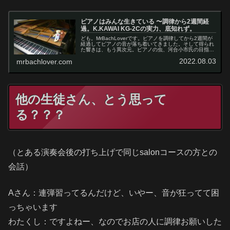
ピアノはみんな生きている 〜調律から2週間経
過。K.KAWAI KG-2Cの実力、底知れず。
ども。MrBachLoverです。ピアノを調律してから2週間が
経過してピアノの音が落ち着いてきました。そして得られ
た響きは、もう異次元。ピアノの虫、河合小市氏の目指し
た音がとてもよく伝わっくる音に進化しました。いまの音
2022.08.03
mrbachlover.com
は本当に暖かくて綺麗な...
他の生徒さん、とう思って
る？？？
（とある演奏会後の打ち上げで同じsalonコースの方との
会話）
Aさん：連弾習ってるんだけど、いやー、音が狂ってて困
っちゃいます
わたくし：ですよねー、なのでお店の人に調律お願いした