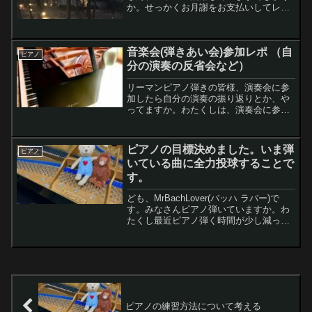
か。せっかくお月謝をお支払いしてレッ
スンを受けるのですから、しっかり活用
したいですね。昨日ピアノのレッスンに
行ってきたので内容を忘れないようメモ
音楽会(弾きあい会)参加レポ （自
に記しますレモ...
ピアノ
分の演奏の反省会など）
リーマンピアノ弾きの皆様、演奏会に参
加したら自分の演奏の振り返りとか、や
ってますか。わたくしは、演奏会に参加
したら、なるべく振り返りを行うように
しています。振り返りを行うと気付きや
発見があり今後のピアノライフにプラス
ピアノの目標決めました。いま弾
ピアノ
に作用する気がしています。
いている曲に全力投球することで
す。
ども、MrBachLover(バッハ ラバー)で
す。みなさんピアノ弾いていますか。わ
たくし最近ピアノ弾く時間が少し減って
平日5日のうち2〜3日（1時間半／日）し
か弾いてないですねー。週末は、2〜3時
間/日ってところでしょうか。さて、今回
は大...
ピアノの練習方法について考える