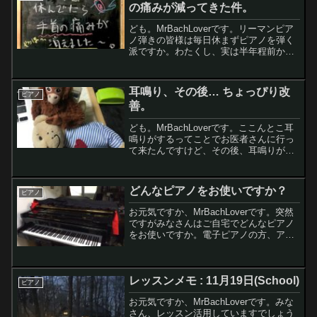
の痛みが減ってきた件。
ども。MrBachLoverです。リーマンピア
ノ弾きの皆様は毎日休まずピアノを弾く
派ですか。わたくし、実は半年程前から
スクリャービンop.8-12とショパンop.10-
4で左手首を素早くひねる感じの弾き方し
てて手首痛めたらしく時々手首にピキ...
耳鳴り、その後… ちょっぴり改
ピアノ
善。
ども。MrBachLoverです。ここんとこ耳
鳴りがするってことでお医者さんに行っ
て来たんですけど、その後、耳鳴りが少
し軽減されてきましたレモンちゃん耳鳴
りって、リンパの流れが悪くなるから出
てくるんだって。わたくしそだねー。だ
どんなピアノをお使いですか？
ピアノ
からリンパの流...
お元気ですか、MrBachLoverです。突然
ですがみなさんはご自宅でどんなピアノ
をお使いですか。電子ピアノの方、アッ
プライトピアノの方、グランドピアノの
方、などなど、メーカーはヤマハとかカ
ワイとか、色々ありますよね。さて今回
レッスンメモ : 11月19日(School)
はそんなçのお...
ピアノ
お元気ですか、MrBachLoverです。みな
さん、レッスン活用していますでしょう