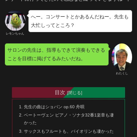
へー。コンサートとかあるんだねー。先生も
大忙しってところ？
レモンちゃん
サロンの先生は、指導もできて演奏もできる
ことを目標に掲げてるみたいだね。
わたくし
目次
先生の曲はショパン op.60 舟唄
ベートーヴェン ピアノ・ソナタ32番1楽章も凄
かった
サックスもフルートも、バイオリンも凄かった