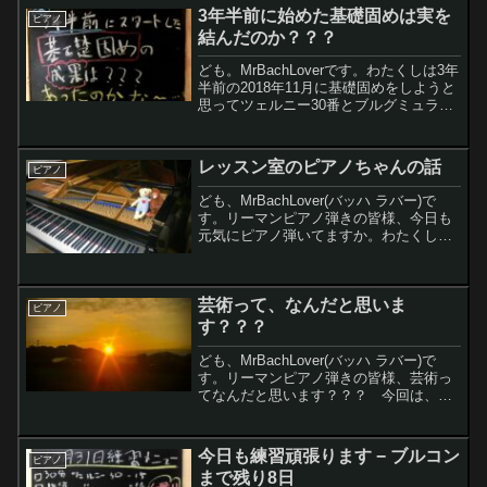
3年半前に始めた基礎固めは実を
ピアノ
結んだのか？？？
ども。MrBachLoverです。わたくしは3年
半前の2018年11月に基礎固めをしようと
思ってツェルニー30番とブルグミュラー
25の練習曲をスタートしました。また初
見もスタート。果たして、3年半経過した
今、基礎は固まったのか？？？レモン
レッスン室のピアノちゃんの話
ピアノ
ち...
ども、MrBachLover(バッハ ラバー)で
す。リーマンピアノ弾きの皆様、今日も
元気にピアノ弾いてますか。わたくし今
日ピアノ午前中4時間と午後1時間ぐらい
弾きました。ピアノって、弾けば弾いた
だけ手応えがあって、ホントすごく良い
芸術って、なんだと思いま
趣味だなー...
ピアノ
す？？？
ども、MrBachLover(バッハ ラバー)で
す。リーマンピアノ弾きの皆様、芸術っ
てなんだと思います？？？ 今回は、芸
術の正体に迫ってみようと思います。レ
モンちゃん芸術は、あっという間にショ
パンエチュードを弾くことじゃない
今日も練習頑張ります − ブルコン
ピアノ
の？？？だって、...
まで残り8日