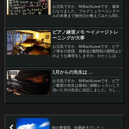
お元気ですか、MrBachLoverです。週末
になりました。ブルグミュラーコンクー
ルの本番まで後何日か数えてみたら8日で
したー。おー、もうすぐですね。メール
をチェックしたところ、10月29日に当日
の受付時刻や注意点などが書かれたメー
ピアノ練習メモ 〜イメージトレ
ピアノ
ルがブル...
ーニングが大事
お元気ですか、MrBachLoverです。ピア
ノ弾きの皆様、発表会1週間前の期間はど
のような練習をしますか。わたくしは次
の日曜に発表会があり、この1週間は発表
曲を集中的に練習しています。今日はイ
メージトレーニングによる練習について
1月からの先生は …
ピアノ
書いてみよ...
お元気ですか、MrBachLoverです。ピア
ノ教室の先生は最初に体験レッスンして
頂いた方の先生に決定しました。そして
気になる(？)1月らのレッスンはいろいろ
と考えた結果、月2回x30分のサロンコー
スと年間40回ｘ30分のピアノ教室ダブル
受...
初の整骨院。効果絶大でした！