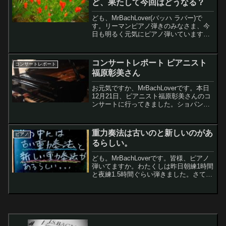
ど、果たして今回はどうなる？
ども、MrBachLover(バッハ ラバー)で
す。リーマンピアノ弾きのみなさま、今
日も明るく元気にピアノ弾いています
か。わたくし、本日は午前中3時間、午後
も3時間ぐらいピアノ弾いちゃいました
（レッスンの1時間を含みます）。さて、
コンサートレポート ピアニスト
コンサートレポート
今回は楽器...
福原彰美さん
お元気ですか、MrBachLoverです。本日
12月21日、ピアニスト福原彰美さんのコ
ンサートに行ってきました。ショパンメ
インのプログラムです。《プログラム》
スカルラッティ: ソナタ k.9、k.17ショパ
ン:ワルツ作品18、作品34-1,...
重力奏法は古いのと新しいのがあ
ピアノ
るらしい。
ども。MrBachLoverです。皆様、ピアノ
弾いてますか。わたくしは昨日朝練1時間
と夜練1.5時間ぐらい弾きました。さて、
今回は重力奏法について書いてみようと
思います。レモンちゃん重力奏法ってい
うと、脱力して腕の重さを指で支えて弾
くんじゃ...