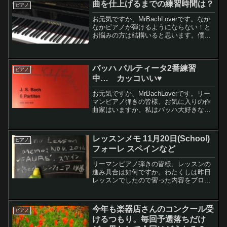
曲を仕上げるまでの練習時間は？
ピアノ
お元気ですか、MrBachLoverです。なか
なかピアノが弾けるようにならない！と
お悩みの方は結構いると思います。僕も
その1人です。そこで今日は、ピアノが弾
けるようになるのにどれくらいの練習時
間が必要？の考察をしてみました。僕が
バッハ パルティータ2番練習
読んでるピア...
ピアノ
中… カッコいい♥
お元気ですか、MrBachLoverです。リー
マンピアノ弾きの皆様、お気に入りの作
曲家はいますか。私はバッハ大好きなん
です♥ でも、バッハの曲って、難し
い。今日のピアノ練習ではパルティータ2
番 のSinfonia の練習に少し入れたので、
レッスンメモ 11月20日(School)
ピアノ
パ...
フォーレ スペインなど
リーマンピアノ弾きの皆様、レッスンの
進み具合は如何ですか。わたくしは昨日
レッスンでしたので習った内容をブログ
残そうともいます。また、先週の練習内
容と、昨日のレッスン前の友人との練習
会の様子なども書いてみようと思います
今年も楽器店さんのコンクール受
ピアノ
けるつもり。毎回予選落ちだけ