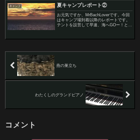
が、今回は… さてどうでしょう、食べ
夏キャンプレポート②
キャンプ
られたのかな〜レ...
お元気ですか、MrBachLoverです。今回
はキャンプ場到着以降のレポートです。
テントを設営して早速、海へGOー！と気
合を入れて海に行ったものの、岬の海は
遊泳禁止。ガーンで、足をかる～く洗っ
て、夕日を撮影してスゴスゴと退散して
きました。で...
燕の巣立ち
わたくしのグランドピアノ
コメント