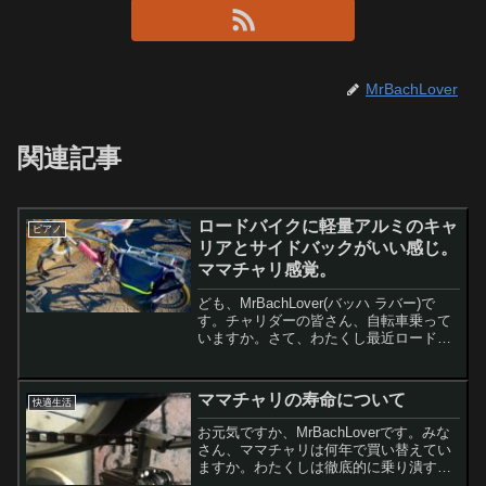
MrBachLover
関連記事
ロードバイクに軽量アルミのキャ
ピアノ
リアとサイドバックがいい感じ。
ママチャリ感覚。
ども、MrBachLover(バッハ ラバー)で
す。チャリダーの皆さん、自転車乗って
いますか。さて、わたくし最近ロードバ
イクにド・ハマり中です。といっても、
レースとかじゃなくて、ママチャリ代わ
りにロードに乗ってます。レモンちゃん
ママチャリの寿命について
快適生活
ママチャリは...
お元気ですか、MrBachLoverです。みな
さん、ママチャリは何年で買い替えてい
ますか。わたくしは徹底的に乗り潰すタ
イプです。やられたらやり返す。乗り始