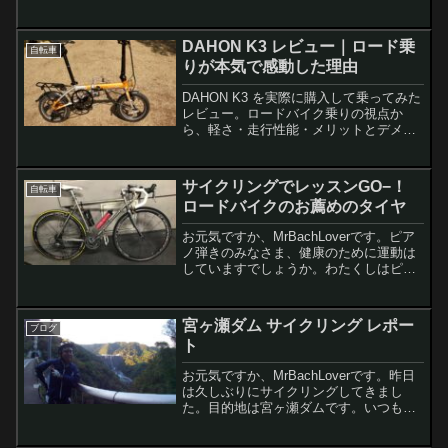
めたら乗り潰す、って、… 云わないか今
回はママチャリは何年乗れるのか、ママ
DAHON K3 レビュー｜ロード乗
チャリの寿命...
自転車
りが本気で感動した理由
DAHON K3 を実際に購入して乗ってみた
レビュー。ロードバイク乗りの視点か
ら、軽さ・走行性能・メリットとデメリ
ットを正直に解説します。街乗りやセカ
ンドバイクとしてK3は本当におすすめな
のか、実体験からまとめました。
サイクリングでレッスンGO−！
自転車
ロードバイクのお薦めのタイヤ
お元気ですか、MrBachLoverです。ピア
ノ弾きのみなさま、健康のために運動は
していますでしょうか。わたくしはピア
ノの他に自転車も趣味としています。今
日は愛車のタイヤ交換をしたので自転車
のことを少し綴りますレモンちゃん自転
宮ヶ瀬ダム サイクリング レポー
ブログ
車のタイヤ交換...
ト
お元気ですか、MrBachLoverです。昨日
は久しぶりにサイクリングしてきまし
た。目的地は宮ヶ瀬ダムです。いつも宮
ヶ瀬ダムに行くとレストランで美味しい
アイスを食べてエネルギ充填するのです