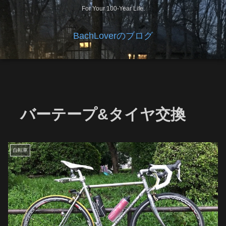
For Your 100-Year Life.
BachLoverのブログ
バーテープ&タイヤ交換
自転車