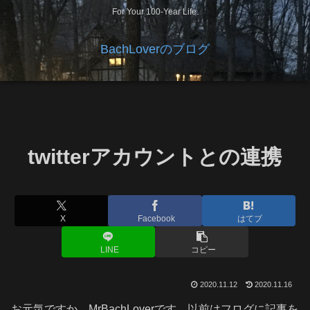
For Your 100-Year Life.
BachLoverのブログ
twitterアカウントとの連携
X
Facebook
はてブ
LINE
コピー
2020.11.12
2020.11.16
お元気ですか、MrBachLoverです。以前はフログに記事を