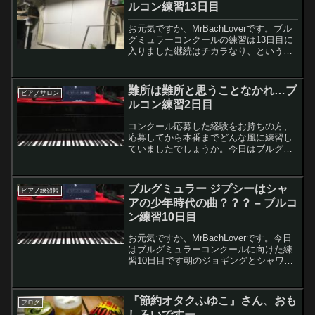
ルコン練習13日目
お元気ですか、MrBachLoverです。ブル
グミュラーコンクールの練習は13日目に
入りました継続はチカラなり、というこ
とで練習継続しています今日の朝練あさ
のジョギングのあと、少し読書をしてか
ら朝練ｓのスタートです左手練習を10
難所は難所と思うことなかれ…ブ
ピアノサロン
分、右手練習...
ルコン練習2日目
コンクール応募した経験をお持ちの方、
応募してから本番までどんな風に練習し
ていましたでしょうか。今日はブルグミ
ュラーコンクールに向けた練習2日目で
す。昨日に続いて指使いを検討し、両手
で音を確認しながら指使いを決定しまし
ブルグミュラー ジプシーはシャ
ピアノ練習帳
た。
アの少年時代の曲？？？ – ブルコ
ン練習10日目
お元気ですか、MrBachLoverです。今日
はブルグミュラーコンクールに向けた練
習10日目です朝のジョギングとシャワー
を終えてから通勤で家を出るまでの間に
35分の練習時間を確保しました今日の朝
練前回のロシア・ピアニズムの先生に習
『節約オタクふゆこ』さん、おも
ブログ
ったことを...
しろいですー