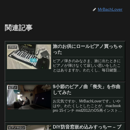
MrBachLover
関連記事
旅のお供にロールピアノ買っちゃ
ブログ
った
ピアノ弾きのみなさま、旅に出たときに
ピアノが弾けなくて寂しい思いをしたこ
とはありますか。わたくし、毎日鍵盤触
ってないとムズムズする感じがして、旅
したりキャンプしたときは結構困ってま
した。でも、良いものを手に入れまし
9小節のピアノ曲「喪失」を作曲
ピアノ
た。ロールピアノ。
してみた
お元気ですか、MrBachLoverです。いや
はや、わたくしとしたことが、macbook
pro 15インチ mid2012のOS再インストー
ルに失敗しまして、昨日はすっかり練習
意欲を喪失。で、喪失というわずか9小節
のピアノ曲を作曲したんで...
DIY防音窓嵌め込みすっちー – ブ
ピアノサロン