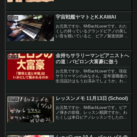
で流れてくるモーツァルトの音楽を聞い
てとても好きになりました。今日は、今
まで弾いたことのあるモーツァルトの曲
宇宙戦艦ヤマトとK.KAWAI
について書いて...
ピアノ
お元気ですか、MrBachLoverです。わた
くしの持っているグランドピアノの美し
い音を聴いていると、ピアノ製造技師 河
合小市(河合楽器製作所の創業者でもあ
る)の職人魂のようなものが感じられてな
らないのです。今日は各種ピアノ製造メ
金持ちサラリーマンピアニストへ
ーカーに関...
ピアノ
の道 : バビロン大富豪に倣う
お元気ですか、MrBachLoverです。現役
サラリーマンのみなさん、定年退職後の
生活設計はもうお済みでしょうか。わた
くしは年齢的にあと6年弱で還暦ですの
で、そろそろマジで定年後どうやって稼
ぐのかを考えないといけないなーって思
レッスンメモ 11月13日 (School)
ピアノ
っています。気...
お元気ですか、MrBachLoverです。ピア
ノ弾きの皆様、レッスン順調ですか。わ
たくしは本日ピアノレッスンでしたの
で、早速習ったことをメモに記そうと思
います。また今週のピアノ練習状況など
も記しますね〜レモンちゃん今日は何習
ったの？わたくし...