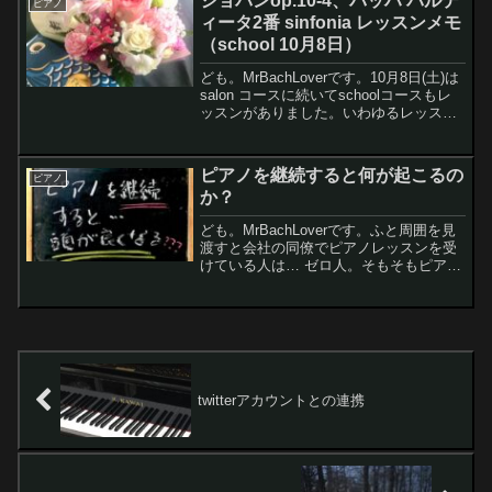
ショパンop.10-4、バッハ パルテ
ピアノ
ィータ2番 sinfonia レッスンメモ
（school 10月8日）
ども。MrBachLoverです。10月8日(土)は
salon コースに続いてschoolコースもレ
ッスンがありました。いわゆるレッスン
の梯子状態ですね〜。schoolの先生には
ピアニストならではって感じのレッスン
をしてもらっています。レモ...
ピアノを継続すると何が起こるの
ピアノ
か？
ども。MrBachLoverです。ふと周囲を見
渡すと会社の同僚でピアノレッスンを受
けている人は… ゼロ人。そもそもピアノ
を弾き続けている人もゼロ人だし。ピア
ノのレッスンはいかがですか、と同僚を
誘ってみたこともありますが、みんなド
ン引きする。...
twitterアカウントとの連携