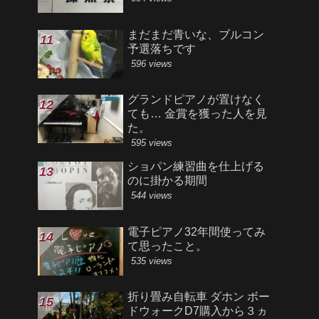
まだまだ青いな、ブルコン
予選落ちです
596 views
グランドピアノが置けなく
ても… 金賞を獲った人を見
た。
595 views
ショパン練習曲を仕上げる
のに掛かる期間
544 views
電子ピアノ32年間使ってみ
て思ったこと。
535 views
折り畳み自転車 ダホン ボー
ドウォークD7購入から３ヵ