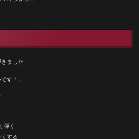
弾きました
いです！」
す
く弾く
短くする