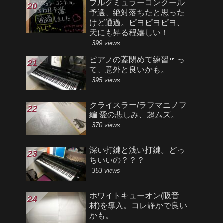
ブルグミュラーコンクール
予選、絶対落ちたと思った
けど通過。ピヨピヨピヨ、
天にも昇る程嬉しい！
399 views
ピアノの蓋閉めて練習っ
て、意外と良いかも。
395 views
クライスラー/ラフマニノフ
編 愛の悲しみ、超ムズ。
370 views
深い打鍵と浅い打鍵。どっ
ちいいの？？？
353 views
ホワイトキューオン(吸音
材)を導入。コレ静かで良い
かも。