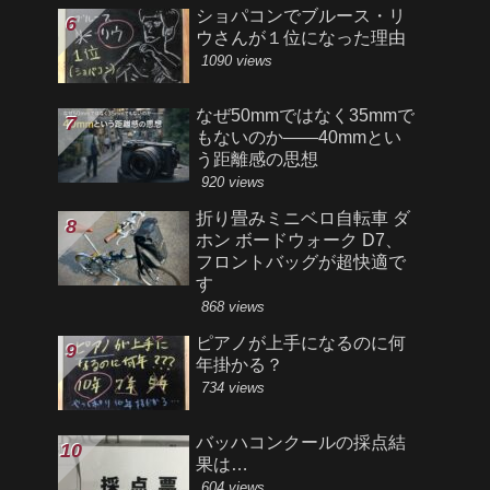
ショパコンでブルース・リ
ウさんが１位になった理由
1090 views
なぜ50mmではなく35mmで
もないのか――40mmとい
う距離感の思想
920 views
折り畳みミニベロ自転車 ダ
ホン ボードウォーク D7、
フロントバッグが超快適で
す
868 views
ピアノが上手になるのに何
年掛かる？
734 views
バッハコンクールの採点結
果は…
604 views