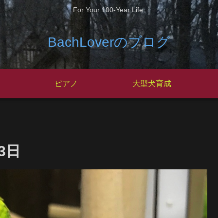
For Your 100-Year Life.
BachLoverのブログ
ピアノ
大型犬育成
3日