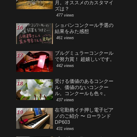
月。オススメのカスタマイ
ズは？
477 views
ショパンコンクール予選の
結果をみた感想
461 views
ブルグミュラーコンクール
で努力賞！ 超嬉しいです。
442 views
受ける価値のあるコンクー
ル、価値のないコンクー
ル。コンクールも色々。
437 views
在宅勤務イチ押し電子ピア
ノのご紹介 〜 ローランド
DP603
431 views