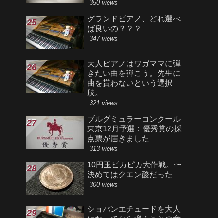
350 views
グランドピアノ、どれ選べ
ば良いの？？？
347 views
大人ピアノはワガママに弾
きたい曲を弾こう。先生に
曲を貰わないという選択
肢。
321 views
ブルグミュラーコンクール
東京12月予選：優秀賞の採
点票が届きました
313 views
10円玉ピカピカ大作戦。〜
決めてはクエン酸だった
300 views
ショパンエチュードを大人