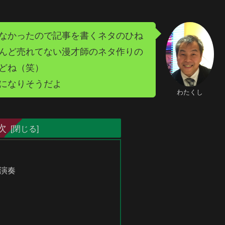
なかったので記事を書くネタのひね
んど売れてない漫才師のネタ作りの
どね（笑）
になりそうだよ
わたくし
次
演奏