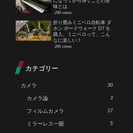
になってから弾くことの意
味とは
298 views
折り畳みミニベロ自転車 ダ
ホン ボードウォーク D7 を
購入。ミニベロって、こん
なに楽しい！
285 views
カテゴリー
30
カメラ
3
カメラ論
17
フィルムカメラ
5
ミラーレス一眼