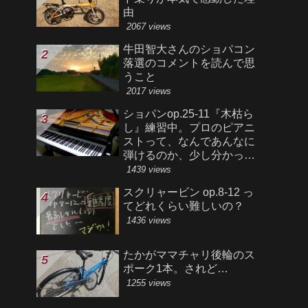
由
2067 views
牛田智大さんのショパコン
落選のコメントを読んで思
うこと
2017 views
ショパンop.25-11『木枯ら
し』練習中。プロのピアニ
ストって、なんであんなに
弾けるのか、少し分かった
気がする。
1439 views
スクリャービン op.8-12 っ
てどれくらい難しいの？
1436 views
たかがママチャリ後輪のス
ポーク1本。されど…
1255 views