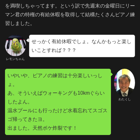
を満喫しちゃってます。という訳で先週末の金曜日にリー
マン君の特権の有給休暇を取得して結構たくさんピアノ練
習しました。
せっかく有給休暇でしょ。なんかもっと楽し
いことすれば？？？
レモンちゃん
いやいや、ピアノの練習は十分楽しいっし
ょ。
あ、そういえばウォーキングも10kmぐらい
わたくし
したよん。
温水プールにも行ったけど水着忘れてスゴス
ゴ帰ってきたヨ。
出ました。天然ボケ炸裂です！