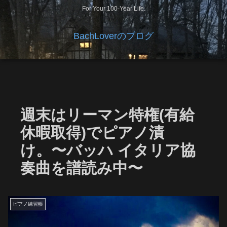
For Your 100-Year Life.
BachLoverのブログ
週末はリーマン特権(有給
休暇取得)でピアノ漬
け。〜バッハ イタリア協
奏曲を譜読み中〜
ピアノ練習帳