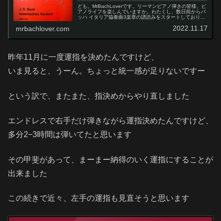
ども。MrBachLoverです。リーマンピアノ弾きの皆様、ピ
アノライフを楽しんでいますか。わたくし、数日前からバ
ッハ イタリア協奏曲3楽章の譜読みをスタートしておりま
す。これがまた、めためた楽しい！レモンちゃんそんなに
2022.11.17
mrbachlover.com
楽しめるって、ある意...
昨年11月に一度運指を決めたんですけど、
いま見ると、うーん。ちょっと統一感が足りないですー
という訳で、またまた、指決めからやり直しました
エンドレスで右手だけ弾きながら運指決めたんですけど、
多分2−3時間は弾いてたと思います
その甲斐があって、まーまー納得のいく運指にすることが
出来ました
この続きで近々、左手の運指も見直そうと思います