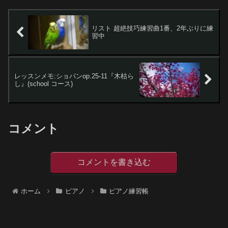
アノ中1か...
リスト 超絶技巧練習曲1番、2年ぶりに練
習中
レッスンメモ:ショパンop.25-11『木枯ら
し』(school コース)
コメント
コメントを書き込む
ホーム
ピアノ
ピアノ練習帳