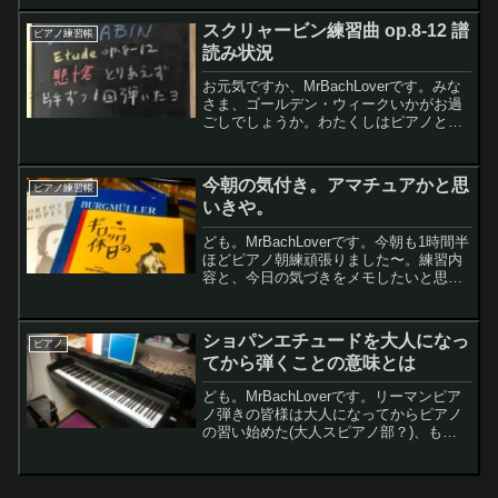
レモンちゃんお、まーまー速くなってき
たね。曲らしくなってきたんじゃな
スクリャービン練習曲 op.8-12 譜
ピアノ練習帳
い？？？...
読み状況
お元気ですか、MrBachLoverです。みな
さま、ゴールデン・ウィークいかがお過
ごしでしょうか。わたくしはピアノとア
ニメとちょっとだけ身体トレーニングし
て過ごしています。今日はわたくしの連
休の最終日ということでスクリャービン
今朝の気付き。アマチュアかと思
ピアノ練習帳
練習曲 op....
いきや。
ども。MrBachLoverです。今朝も1時間半
ほどピアノ朝練頑張りました〜。練習内
容と、今日の気づきをメモしたいと思い
ますレモンちゃん曲を練習しただけでし
ょ。なにか気付きとかあるわけ？？？わ
たくし否。練習するからこそ、気付きが
ショパンエチュードを大人になっ
ピアノ
あるのダ今日...
てから弾くことの意味とは
ども。MrBachLoverです。リーマンピア
ノ弾きの皆様は大人になってからピアノ
の習い始めた(大人スピアノ部？)、もし
くは幼少期はせいぜいソナチネ止まりで
大人になって再開した方(再開組)が多い
のでは無いかと思います。わたくしはピ