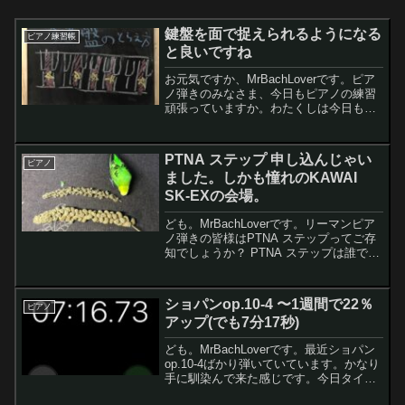
鍵盤を面で捉えられるようになる
ピアノ練習帳
と良いですね
お元気ですか、MrBachLoverです。ピア
ノ弾きのみなさま、今日もピアノの練習
頑張っていますか。わたくしは今日も朝
練と夜練頑張りました。最近になって15
年前に初めて習ったピアノの先生の素晴
らしさを実感しています。今回はその最
PTNA ステップ 申し込んじゃい
ピアノ
初のピアノの...
ました。しかも憧れのKAWAI
SK-EXの会場。
ども。MrBachLoverです。リーマンピア
ノ弾きの皆様はPTNA ステップってご存
知でしょうか？ PTNA ステップは誰でも
参加できるアドバイス付きの発表会で
す。わたくしは久々にPTNAステップ で
演奏することにしました。しかも会場の
ショパンop.10-4 〜1週間で22％
ピアノ
ピ...
アップ(でも7分17秒)
ども。MrBachLoverです。最近ショパン
op.10-4ばかり弾いていています。かなり
手に馴染んで来た感じです。今日タイム
計測してみたところ、7分17秒でした〜