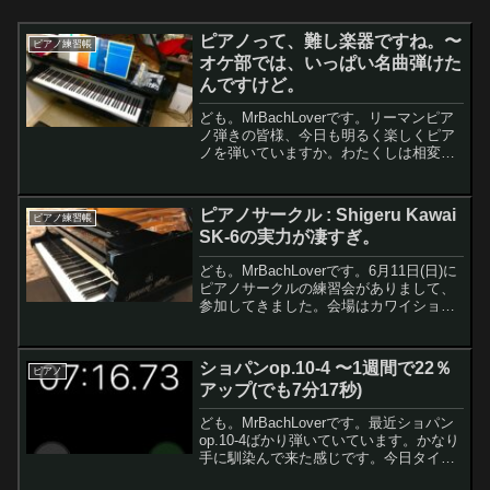
ピアノって、難し楽器ですね。〜
ピアノ練習帳
オケ部では、いっぱい名曲弾けた
んですけど。
ども。MrBachLoverです。リーマンピア
ノ弾きの皆様、今日も明るく楽しくピア
ノを弾いていますか。わたくしは相変わ
らず時間を見つけてはピアノ弾いていま
す。今回は、ピアノって難しい楽器だよ
な〜、というお話。わたくしなんでピア
ピアノサークル : Shigeru Kawai
ピアノ練習帳
ノ上手に弾けな...
SK-6の実力が凄すぎ。
ども。MrBachLoverです。6月11日(日)に
ピアノサークルの練習会がありまして、
参加してきました。会場はカワイショッ
プのサロンで、ピアノはなーんと、
Shigeru Kawai SK-6。SK-6を弾くのは2
回目なのですが、いやー、実...
ショパンop.10-4 〜1週間で22％
ピアノ
アップ(でも7分17秒)
ども。MrBachLoverです。最近ショパン
op.10-4ばかり弾いていています。かなり
手に馴染んで来た感じです。今日タイム
計測してみたところ、7分17秒でした〜