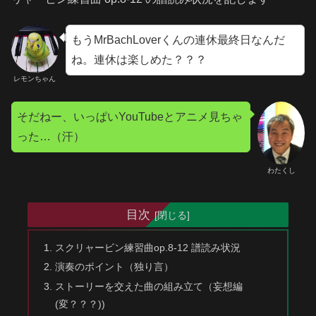
もうMrBachLoverくんの連休最終日なんだ
ね。連休は楽しめた？？？
レモンちゃん
そだねー、いっぱいYouTubeとアニメ見ちゃ
った…（汗）
わたくし
目次
スクリャービン練習曲op.8-12 譜読み状況
演奏のポイント（独り言）
ストーリーを交えた曲の組み立て（妄想編
(変？？？))