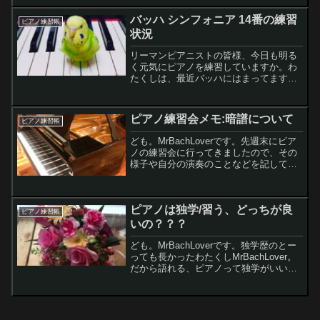
レモンちゃんお、まーまー速くなってき
たね。曲らしくなってきたんじゃな
バッハ シンフォニア 14番の練習
ピアノ練習帳
い？？？...
状況
リーマンピアニストの皆様、今日も明る
く元気にピアノを練習していますか。わ
たくしは、最近バッハにはまってます。
今日は、バッハ シンフォニア 14番の練
習状況を記しますね〜。そうそう、最近
聴いている 司馬遼太郎の小説のAudible
ピアノ練習会メモ:暗譜について
ピアノ練習帳
の感想もおまけに書くよ！
ども。MrBachLoverです。先週末にピア
ノの練習会に行ってきましたので、その
様子や自分の演奏のことなどを記してみ
ようと思いますレモンちゃんで、演奏は
どうだったんだい？？？わたくし色々反
省点はあるけれど、まーまーの演奏がで
ピアノは独学/習う、どっちが良
きたと思うよ練...
ピアノ練習帳
いの？？？
ども。MrBachLoverです。独学歴のとー
っても長かったわたくしMrBachLover。
だから語れる、ピアノって独学がいいの
か、習うのが良いのか。今日はそんな話
をしてみようと思いますレモンちゃんキ
ミは、12歳でピアノ独学、ずーと習わず
に...