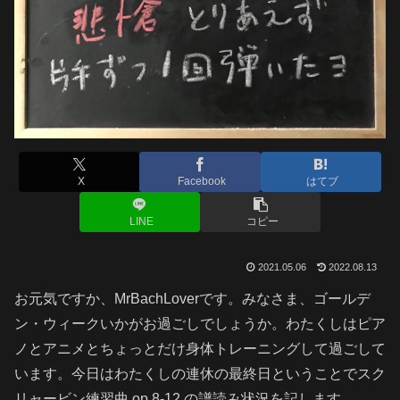
X
Facebook
はてブ
LINE
コピー
2021.05.06
2022.08.13
お元気ですか、MrBachLoverです。みなさま、ゴールデ
ン・ウィークいかがお過ごしでしょうか。わたくしはピア
ノとアニメとちょっとだけ身体トレーニングして過ごして
います。今日はわたくしの連休の最終日ということでスク
リャービン練習曲 op.8-12 の譜読み状況を記します