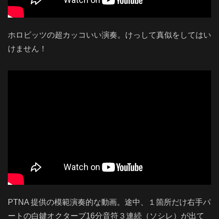
ホロビッツの超カッコいい演奏。けっして真似をしてはい
けません！
PTNA 提供の模範演奏的な動画。途中、１箇所だけ右手パ
ートの白鍵オクターブ16分音符３連続（ソシレ）が出て