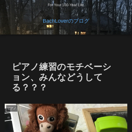
For Your 100-Year Life.
BachLoverのブログ
ピアノ練習のモチベーシ
ョン、みんなどうして
る？？？
ピアノ