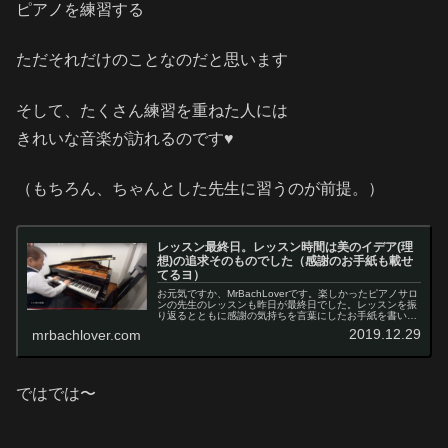
ピアノを練習する
ただそれだけのことなのだと思います
そして、たくさん練習を重ねた人には
きれいな音楽が訪れるのです♥
（もちろん、ちゃんとした先生に習うのが前提。）
レッスン最終日。レッスン時間は美のイデア(理
想)の追求そのものでした（感謝のお手紙も載せ
てるヨ）
お元気ですか、MrBachLoverです。楽しかったピアノサロ
ンの先生のレッスンも昨日が最終日でした。レッスンを振
り返るとともに感謝の気持ちを言葉にしたお手紙を書いた
ので、ちょっとだけ草稿を披露します。（実際に書いた内
2019.12.29
mrbachlover.com
容はもう少し真摯な内容...
ではでは〜