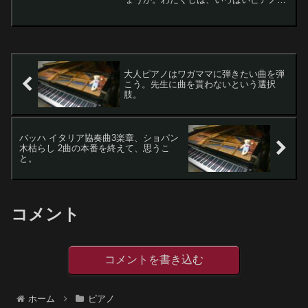
習しました（笑）。という訳で今年1年の
ピアノライフと弾いた曲を振り返り、来
年弾きたい曲を整理しようと思いますレ
モンちゃん...
大人ピアノはワガママに弾きたい曲を弾
こう。先生に曲を貰わないという選択
肢。
バッハ イタリア協奏曲3楽章、ショパン
木枯らし 2曲の本番を終えて、思うこ
と。
コメント
コメントを書き込む
ホーム
ピアノ