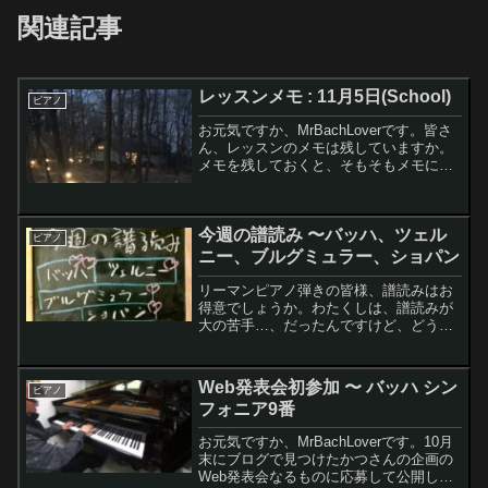
関連記事
レッスンメモ : 11月5日(School)
ピアノ
お元気ですか、MrBachLoverです。皆さ
ん、レッスンのメモは残していますか。
メモを残しておくと、そもそもメモにす
る時点で記憶が蘇るので定着率が上がり
ますし、後から見返すと、またまたレッ
スン受けた気分になり、2度3度と楽しめ
今週の譜読み 〜バッハ、ツェル
ますのでおす...
ピアノ
ニー、ブルグミュラー、ショパン
リーマンピアノ弾きの皆様、譜読みはお
得意でしょうか。わたくしは、譜読みが
大の苦手…、だったんですけど、どうも
最近、譜読み上手になってきたかも
（！？）ってチョット思い始めていま
す。今回は最近の譜読みについて記して
Web発表会初参加 〜 バッハ シン
ピアノ
みようと思います
フォニア9番
お元気ですか、MrBachLoverです。10月
末にブログで見つけたかつさんの企画の
Web発表会なるものに応募して公開して