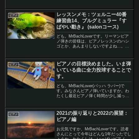
いてもらいました。リアル発表会がなか
なか開催されない中、このような企画は
とてもありがたく思います。※ ずーと下
レッスンメモ：ツェルニー40番
ピアノ
書きのま...
練習曲14、ブルグミュラー『す
ばやい動き』 (salonコース)
ども。MrBachLoverです。リーマンピア
ノ弾きの皆様は、ピアノレッスンのハシ
ゴとか、あんまりしないですよね…。わ
たくし、ピアノschool コースとsalonコ
ース習ってまして先週の土曜日はschool
コースに続いてsalonコースの...
ピアノの目標決めました。いま弾
ピアノ
いている曲に全力投球することで
す。
ども、MrBachLover(バッハ ラバー)で
す。みなさんピアノ弾いていますか。わ
たくし最近ピアノ弾く時間が少し減って
平日5日のうち2〜3日（1時間半／日）し
か弾いてないですねー。週末は、2〜3時
間/日ってところでしょうか。さて、今回
2021の振り返りと2022の展望：
ピアノ
は大...
ピアノ編
お元気ですか、MrBachLoverです。読者
さんにとって今年はどんな1年だったでし
ょうか。わたくしは、いっぱいピアノ練