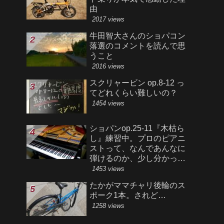
由
2017 views
牛田智大さんのショパコン
落選のコメントを読んで思
うこと
2016 views
スクリャービン op.8-12 っ
てどれくらい難しいの？
1454 views
ショパンop.25-11『木枯ら
し』練習中。プロのピアニ
ストって、なんであんなに
弾けるのか、少し分かった
気がする。
1453 views
たかがママチャリ後輪のス
ポーク1本。されど…
1258 views