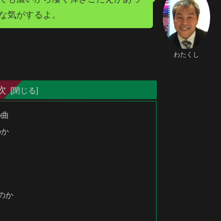
な気がするよ。
わたくし
次
の曲
のか
のか