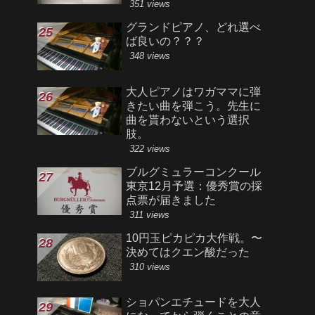
351 views
グランドピアノ、どれ選べ
ば良いの？？？
348 views
大人ピアノはワガママに弾
きたい曲を弾こう。先生に
曲を貰わないという選択
肢。
322 views
ブルグミュラーコンクール
東京12月予選：優秀賞の採
点票が届きました
311 views
10円玉ピカピカ大作戦。〜
決めてはクエン酸だった
310 views
ショパンエチュードを大人