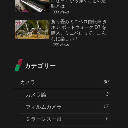
になってから弾くことの意
味とは
300 views
折り畳みミニベロ自転車 ダ
ホン ボードウォーク D7 を
購入。ミニベロって、こん
なに楽しい！
283 views
カテゴリー
30
カメラ
3
カメラ論
17
フィルムカメラ
5
ミラーレス一眼