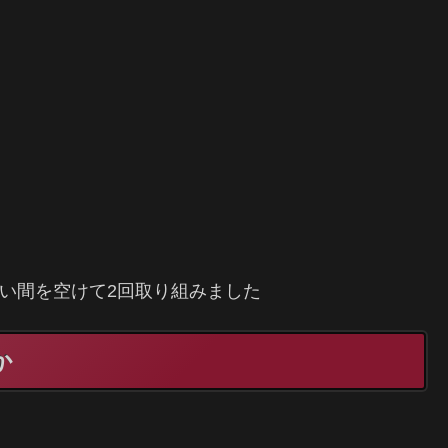
。
、2年ぐらい間を空けて2回取り組みました
か