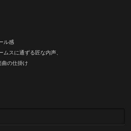
ール感
ームスに通ずる匠な内声、
楽曲の仕掛け
！