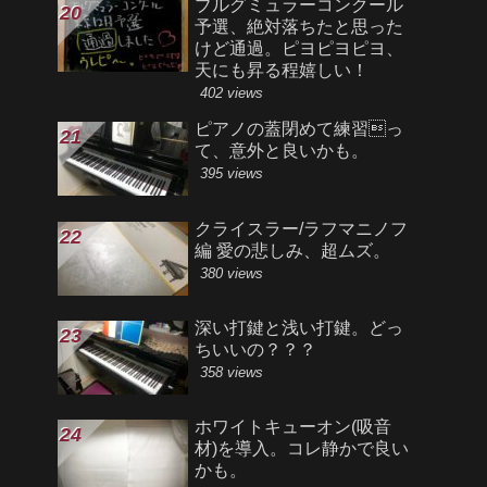
ブルグミュラーコンクール
予選、絶対落ちたと思った
けど通過。ピヨピヨピヨ、
天にも昇る程嬉しい！
402 views
ピアノの蓋閉めて練習っ
て、意外と良いかも。
395 views
クライスラー/ラフマニノフ
編 愛の悲しみ、超ムズ。
380 views
深い打鍵と浅い打鍵。どっ
ちいいの？？？
358 views
ホワイトキューオン(吸音
材)を導入。コレ静かで良い
かも。