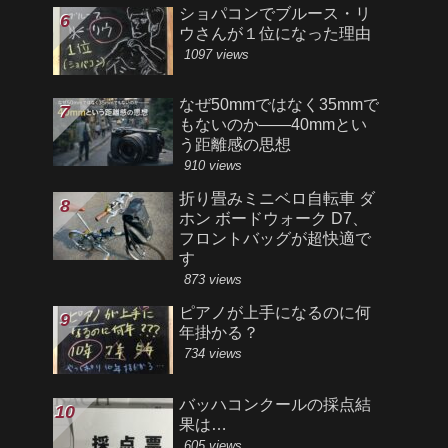
ショパコンでブルース・リ
ウさんが１位になった理由
1097 views
なぜ50mmではなく35mmで
もないのか――40mmとい
う距離感の思想
910 views
折り畳みミニベロ自転車 ダ
ホン ボードウォーク D7、
フロントバッグが超快適で
す
873 views
ピアノが上手になるのに何
年掛かる？
734 views
バッハコンクールの採点結
果は…
605 views