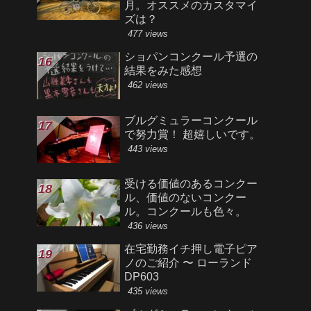
月。オススメのカスタマイ
ズは？
477 views
ショパンコンクール予選の
結果をみた感想
462 views
ブルグミュラーコンクール
で努力賞！ 超嬉しいです。
443 views
受ける価値のあるコンクー
ル、価値のないコンクー
ル。コンクールも色々。
436 views
在宅勤務イチ押し電子ピア
ノのご紹介 〜 ローランド
DP603
435 views