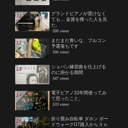
グランドピアノが置けなく
ても… 金賞を獲った人を見
た。
596 views
まだまだ青いな、ブルコン
予選落ちです
596 views
ショパン練習曲を仕上げる
のに掛かる期間
547 views
電子ピアノ32年間使ってみ
て思ったこと。
533 views
折り畳み自転車 ダホン ボー
ドウォークD7購入から３ヵ