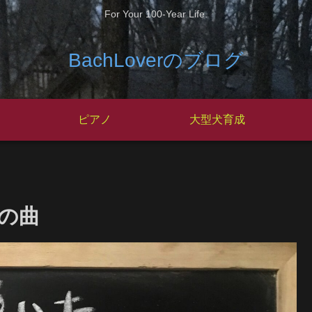
For Your 100-Year Life.
BachLoverのブログ
ピアノ
大型犬育成
の曲