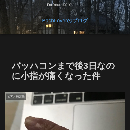
For Your 100-Year Life.
BachLoverのブログ
バッハコンまで後3日なの
に小指が痛くなった件
ピアノ練習帳