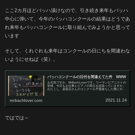
ここ2カ月ほどバッハ漬けなので、引き続き来年もバッハ
中心に弾いて、今年のバッハコンクールの結果はどうであ
れ来年もバッハコンクールに取り組んでみようかと思って
います
そして、くれぐれも来年はコンクールの日にちを間違わな
いようにせねば（笑）。
バッハコンクールの日付を間違えてた件 WWW
お元気ですか、MrBachLoverです。リーマンピアニストの
皆様、今日もお仕事とピアノの両立を頑張っていますか。
わたくし、楽器店さんのコンクール予選落ちした際にやけ
っぱち（？）で日本バッハコンクールなるものに申し込ん
じゃって、只今練習に追...
2021.11.24
mrbachlover.com
ではでは～