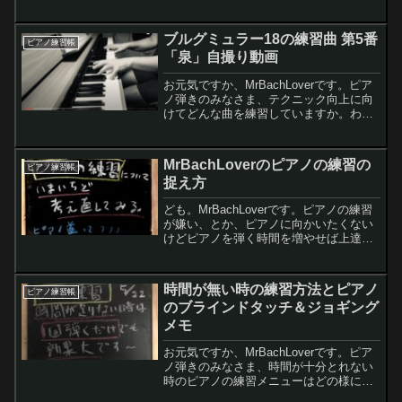
猛烈に練習して、曲を仕上げて自撮り動
画撮影頑張りました。今回は、本日の練
習メモと自撮り動画のご紹介です。
ブルグミュラー18の練習曲 第5番
ピアノ練習帳
「泉」自撮り動画
お元気ですか、MrBachLoverです。ピア
ノ弾きのみなさま、テクニック向上に向
けてどんな曲を練習していますか。わた
くしはツェルニー30番とブルグミュラー
18の練習曲に取り組んでいます。今日の
朝練の自撮りでブルグミュラー18の練習
MrBachLoverのピアノの練習の
ピアノ練習帳
曲 第5...
捉え方
ども。MrBachLoverです。ピアノの練習
が嫌い、とか、ピアノに向かいたくない
けどピアノを弾く時間を増やせば上達す
るから練習した、とか、一般的に『ピア
ノの練習』という言葉にはどうも後ろ向
きな影がちらついて仕方がないように思
時間が無い時の練習方法とピアノ
ピアノ練習帳
うのです。が、...
のブラインドタッチ＆ジョギング
メモ
お元気ですか、MrBachLoverです。ピア
ノ弾きのみなさま、時間が十分とれない
時のピアノの練習メニューはどの様に組
み立てていますでしょうか。今日はその