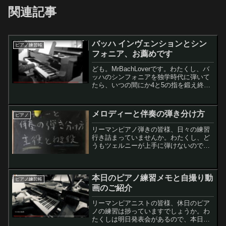
関連記事
バッハ インヴェンションとシン
ピアノ練習帳
フォニア、お薦めです
ども。MrBachLoverです。わたくし、バ
ッハのシンフォニアを独学時代に弾いて
たら、いつの間にか4と5の指を鍛え終わ
ってまして、音楽のなんたるかも分かっ
てきました。バッハ インベンションとシ
ンフォニアは超お薦めです。敷居は高い
メロディーと伴奏の弾き分け方
ピアノ
（特にシン...
リーマンピアノ弾きの皆様、日々の練習
行き詰まっていませんか。わたくし、ど
うもツェルニーが上手に弾けないので、
どうしたら良いかなーって、YouTube見
てたら、とっても参考になる動画を発
見！
本日のピアノ練習メモと自撮り動
ピアノ練習帳
画のご紹介
リーマンピアニストの皆様、休日のピア
ノの練習は捗っていますでしょうか。わ
たくしは明日発表会があるので、本日は