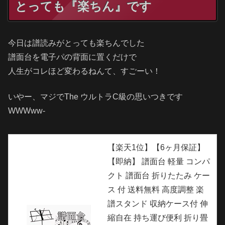
とっても『楽ちん』です
今日は譜読みがとっても楽ちんでした
譜面台を電子パの背面に置くだけで
人生がコレほど変わるねんて、すごーい！
いやー、マジでThe ウルトラC級の思いつきです
WWWww-
【楽天1位】【6ヶ月保証】
【即納】 譜面台 軽量 コンパ
クト 譜面台 折りたたみ ケー
ス 付 送料無料 高度調整 楽
譜スタンド 収納ケース付 伸
縮自在 持ち運び便利 折り畳