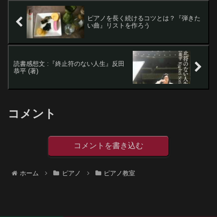
ピアノを長く続けるコツとは？『弾きた
い曲』リストを作ろう
読書感想文 :『終止符のない人生』反田
恭平 (著)
コメント
コメントを書き込む
ホーム
ピアノ
ピアノ教室