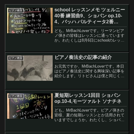
school レッスンメモ ツェルニー
ピアノ教室
40番 練習曲9、ショパン op.10-
4、バッハ パルティータ2番
sinfonia
ども。MrBachLoverです。リーマンピア
ノ弾きの皆様はレッスンに通っています
か。わたくしは8月6日にschoolのレッス
ンに行ってきましたので、早速習ったこ
となどメモに残そうと思います。レモン
ちゃんツェルニー40番 練習曲9もショパ
ピアノ奏法史の記事の紹介
ピアノ教室
ン...
お元気ですか、MrBachLoverです。本日
はピアノ奏法史に関する興味深い記事を
紹介します。リトピさんは僕と同じく理
系男子でピアノ弾きです。◼️リトピさん
の2020.1.16の記事ピアノ奏法史この記事
を読むとチェンバロ時代から現代ピアノ
夏短期レッスン1回目 ショパン
ま...
ピアノ教室
op.10-4,モーツァルト ソナチネ
ども。MrBachLoverです。ピアノ弾きの
皆様、夏の短期レッスンとか活用されて
いますでしょうか。わたくし、ショパン
op.10-4 もっと速く弾けるようになりた
い一心で、ついつい夏の短期レッスンに