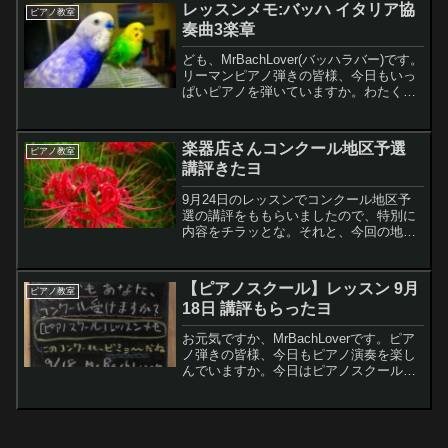
申し込んじゃいました。30分／回ｘ3回
レッスンメモ:バッハ イタリア協
ピアノ教室
の...
奏曲3楽章
ども、MrBachLover(バッハラバー)です。
リーマンピアノ弾きの皆様、今日もいっ
ぱいピアノを弾いていますか。わたくし
は今朝早起きしてピアノを40分ぐらい敷
きました。さて、今回は先週末にschool
コースのピアノのレッスンのメモです。
楽器店さんコンクール地区予選
ピアノ教室
レ...
講評きたヨ
9月24日のレッスンでコンクール地区予
選の講評をももらいましたので、特別に
内容をチラッとな。それと、今回の地区
予選の演奏の心の整理もついたので、そ
の辺りも記してみようと思います。
【ピアノスクール】レッスン 9月
ピアノ教室
18日 講評もらったヨ
お元気ですか、MrBachLoverです。ピア
ノ弾きの皆様、今日もピアノ演奏を楽し
んでいますか。今日はピアノスクールの
レッスンだったので、その内容のメモを
記します。また、予選落ちしたコンクー
ルの講評についても記しますレモンちゃ
んおおー、講評...