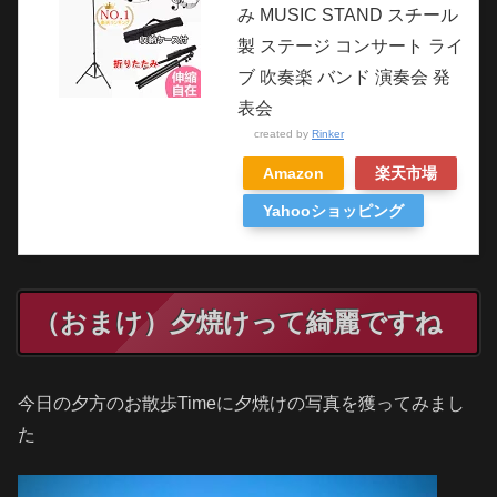
み MUSIC STAND スチール
製 ステージ コンサート ライ
ブ 吹奏楽 バンド 演奏会 発
表会
created by
Rinker
Amazon
楽天市場
Yahooショッピング
（おまけ）夕焼けって綺麗ですね
今日の夕方のお散歩Timeに夕焼けの写真を獲ってみまし
た