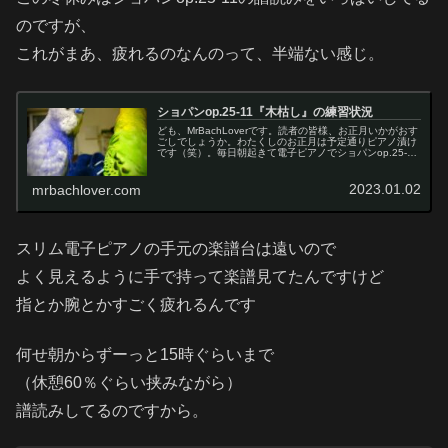
のですが、
これがまあ、疲れるのなんのって、半端ない感じ。
ショパンop.25-11『木枯し』の練習状況
ども、MrBachLoverです。読者の皆様、お正月いかがおす
ごしでしょうか。わたくしのお正月は予定通りピアノ漬け
です（笑）。毎日朝起きて電子ピアノでショパンop.25-11
をひたすら譜読み。15時ぐらいまでやってます。譜読みな
のでグランド...
2023.01.02
mrbachlover.com
スリム電子ピアノの手元の楽譜台は遠いので
よく見えるように手で持って楽譜見てたんですけど
指とか腕とかすごく疲れるんです
何せ朝からずーっと15時ぐらいまで
（休憩60％ぐらい挟みながら）
譜読みしてるのですから。