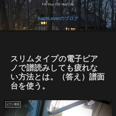
For Your 100-Year Life.
BachLoverのブログ
スリムタイプの電子ピア
ノで譜読みしても疲れな
い方法とは。（答え）譜面
台を使う。
ピアノ教室