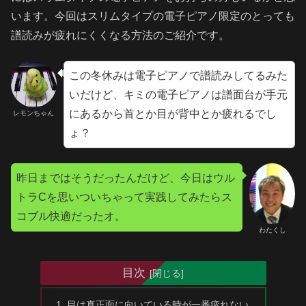
います。今回はスリムタイプの電子ピアノ限定のとっても
譜読みが疲れにくくなる方法のご紹介です。
この冬休みは電子ピアノで譜読みしてるみた
いだけど、キミの電子ピアノは譜面台が手元
にあるから首とか目が背中とか疲れるでし
レモンちゃん
ょ？
昨日まではそうだったんだけど、今日はウル
トラCを思いついちゃって実践してみたらス
コブル快適だったオ。
わたくし
目次
目は真正面に向いている時が一番疲れない