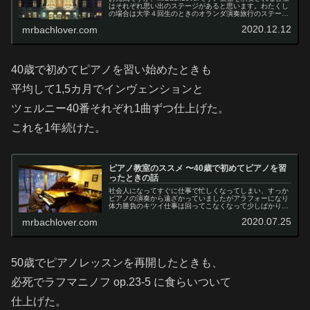
はそれぞれ思い出のステージがあると思います。わたくし
の場合は大学４回生のときのオランダ演奏旅行のステージ
が忘れられません。最高のステージでした。今日はそのお
2020.12.12
mrbachlover.com
話ですレモンちゃんアム...
40歳で初めてピアノを習い始めたときも
平均して1,5カ月でインヴェンションと
ツェルニー40番それぞれ1曲ずつ仕上げた。
これを1年続けた。
ピアノ教室のススメ 〜40歳で初めてピアノを習
ったときの話
社会人になってすぐに仕事で忙しくなってしまい、すっか
ピアノの演奏から遠ざかっていましたがアラフォーになり
体力勝負のキツイ仕事は回ってこなくなって少しばかり時
間的な余裕がでてきました。これはそのころの話です。
2020.07.25
mrbachlover.com
50歳でピアノレッスンを再開したときも、
必死でラフマニノフ op.23-5 に食らいついて
仕上げた。