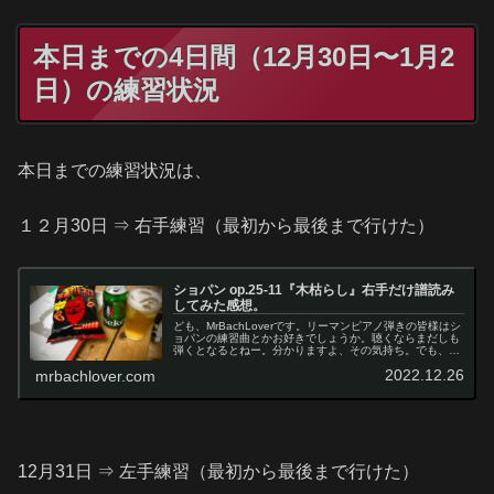
本日までの4日間（12月30日〜1月2
日）の練習状況
本日までの練習状況は、
１２月30日 ⇒ 右手練習（最初から最後まで行けた）
ショパン op.25-11『木枯らし』右手だけ譜読み
してみた感想。
ども、MrBachLoverです。リーマンピアノ弾きの皆様はシ
ョパンの練習曲とかお好きでしょうか。聴くならまだしも
弾くとなるとねー。分かりますよ、その気持ち。でも、そ
こを敢えて挑戦してみようというのが今回の企画。しか
2022.12.26
mrbachlover.com
も、一番難しそうなop....
12月31日 ⇒ 左手練習（最初から最後まで行けた）