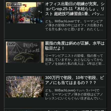
欠かさないのはとても良いことだね！わ
オフィス出勤日の朝練が充実。シ
ピアノ練習帳
たくし毎日弾...
ョパンop.25-11『木枯らし』、リ
スト 超絶技巧練習曲1番、バッ
ハ、ツェルニー、ブルグミュラー
ども。MrBachLoverです。リーマンピア
も！
ノ弾きの皆様の中にはオフィス出勤され
てる方も多いかと思います。わたくしは
週3日ほど在宅勤務OKなのですが、オフ
ィス出勤の日は、ピアノ練習時間がなか
なかとれないんですよね〜。なので、朝
親指の角度は斜めが正解。水平は
ピアノ
練に気合入れ...
駄目だよ！
リーマンピアニストの皆様、指の形って
意識していますか。おとなになってから
ピアノを始めた私の友人は、1年ほど前で
しょうか、腱鞘炎になっちゃったんで
す。いやー、とても悲しかった。だっ
て、腱鞘炎になったらしばらくピアノ弾
300万円で初段、10年で初段、ピ
ピアノ
けないんですよ。指の形の良し悪しと腱
アノにも当てはまるの？？？
鞘炎って少し関係するような気がしま
す。今日は、ピアノの指の形について、
ども、MrBachLover(バッハ ラバー)で
少し書いてみようと思います。
す。リーマンピアノ弾きの皆様はピアノ
レッスンにいくらぐらい注ぎ込んでいま
すか。わたくし、もうかれこれ200〜300
万円はレッスンとか発表会につぎ込んで
るような気がします。おもちゃ業界では