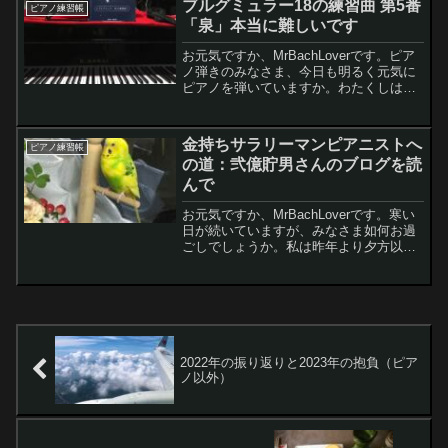
ブルグミュラー18の練習曲 第5番
ピアノ練習帳
300...
「泉」本当に難しいです
お元気ですか、MrBachLoverです。ピア
ノ弾きのみなさま、今日も明るく元気に
ピアノを弾いていますか。わたくしは、
明日はお仕事ありませんから、ついつい
夜ふかしして電子ピアノで1時間ほどピア
ノ練習しちゃいました。今日はブルグミ
金持ちサラリーマンピアニストへ
ピアノ練習帳
ュラーの曲が...
の道：弐億貯男さんのブログを読
んで
お元気ですか、MrBachLoverです。寒い
日が続いていますが、みなさま如何お過
ごしでしょうか。私は昨年より夕方以降
に窓に防音兼用発泡スチロールをはめ込
んで朝方に取り外すという生活をするよ
うになってから、とっても夜も暖かく快
適ですさて、今...
2022年の振り返りと2023年の抱負（ピア
ノ以外）