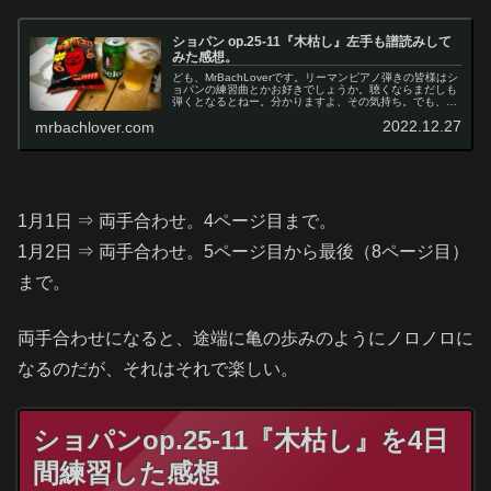
ショパン op.25-11『木枯し』左手も譜読みして
みた感想。
ども、MrBachLoverです。リーマンピアノ弾きの皆様はシ
ョパンの練習曲とかお好きでしょうか。聴くならまだしも
弾くとなるとねー。分かりますよ、その気持ち。でも、そ
こを敢えて挑戦してみようというのが今回の企画。しか
2022.12.27
mrbachlover.com
も、一番難しそうなop....
1月1日 ⇒ 両手合わせ。4ページ目まで。
1月2日 ⇒ 両手合わせ。5ページ目から最後（8ページ目）
まで。
両手合わせになると、途端に亀の歩みのようにノロノロに
なるのだが、それはそれで楽しい。
ショパンop.25-11『木枯し』を4日
間練習した感想