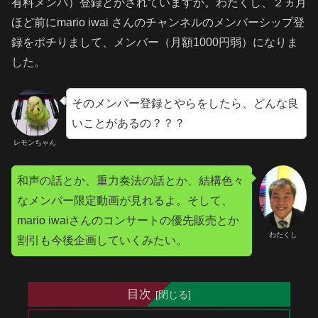
有料メンバ）登録とかされていますか。わたくし、２ヵ月
ほど前にmario iwai さんのチャンネルのメンバーシップ登
録をポチりまして、メンバー（月額1000円弱）になりま
した。
そのメンバー登録とやらをしたら、どんな良
いことがあるの？？？
レモンちゃん
和声の話とか、重力奏法の話とか、結構色々
なメンバー限定動画が見れるよ。そして、
mario iwaiさんのコンサートの優先販売とか
わたくし
割引も今後企画していくみたい。
目次