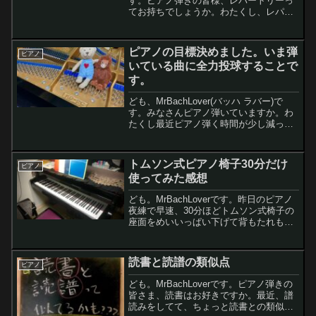
す。ピアノ弾きの皆様、レパートリーっ
てお持ちでしょうか。わたくし、レパー
トリーがございません。。。 レパート
リー取りそ添えて、60歳になったらリサ
イタルとかやってみたいなー。。。レモ
ピアノの目標決めました。いま弾
ピアノ
ンちゃんき...
いている曲に全力投球することで
す。
ども、MrBachLover(バッハ ラバー)で
す。みなさんピアノ弾いていますか。わ
たくし最近ピアノ弾く時間が少し減って
平日5日のうち2〜3日（1時間半／日）し
か弾いてないですねー。週末は、2〜3時
間/日ってところでしょうか。さて、今回
トムソン式ピアノ椅子30分だけ
ピアノ
は大...
使ってみた感想
ども。MrBachLoverです。昨日のピアノ
夜練で早速、30分ほどトムソン式椅子の
座面をめいいっぱい下げて背もたれも使
ってピアノ弾いてみましたので、その感
想など綴ってみようと思います。レモン
ちゃんピアノ椅子の高さはある程度高く
読書と読譜の類似点
ピアノ
ないとカラダ...
ども。MrBachLoverです。ピアノ弾きの
皆さま、読書はお好きですか。最近、譜
読みをしてて、ちょっと読書との類似点