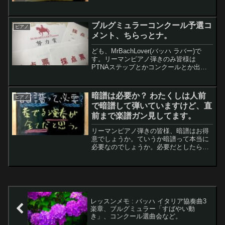
について気がついたことがあるので記事
にしようと思います。レモンちゃん文字
と音符は別モノだよ。共通するところな
ブルグミュラーコンクール予選コ
んて、あるの ...
ピアノ
メント、ちらっとナ。
ども、MrBachLover(バッハ ラバー)で
す。リーマンピアノ弾きのみ皆様は
PTNAステップとかコンクールとか出場
していますか。わたくし、10月中旬にブ
ルグミュラーコンクール予選に参加して
採点表を頂いてます。今回は、採点表の
暗譜は必要か？ わたくしは人前
ピアノ
寸評をご紹介...
で暗譜して弾いていますけど、直
前まで楽譜ガン見してます。
リーマンピアノ弾きの皆様、暗譜はお得
意でしょうか。ていうか暗譜って本当に
必要なのでしょうか。必要だとしたら、
なぜ？ 楽譜見て弾いて素晴らしい音楽
が奏でられるなら何も問題がないように
も思うのですが。そもそも、オケの人全
員楽譜見てるし。
レッスンメモ : バッハ イタリア協奏曲3
楽章、ブルグミュラー「すばやい動
き」、コンクール選曲会など。