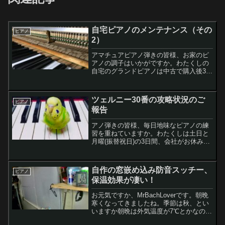
自宅ピアノのメンテナンス（その
ピアノ
2）
アマチュアピアノ弾きの皆様、お家のピ
アノの調子はいかがですか。わたくしの
自宅のグランドピアノは中古で購入後3年
が経過しており、そろそろ調整が必要な
時期です。そこで昨日カワイ楽器製作所
の調律師さんに来訪頂いて費用を見積も
ツェルニー30番の攻略状況のご
ピアノ
って頂いたので、この様子をレポートし
報告
ます
アノ弾きの皆様、毎日地味なピアノの練
習を重ねていますか。わたくしは土日と
月曜(振替祝日)の3日間、会社がお休みだ
ったので、いっぱいピアノ練習しちゃい
ました。といっても毎日3時間ぐらいです
が。最近のツェルニー、ブルグミューラ
自作の窓嵌め込み防音スッチー、
ピアノ
ー、スクリャービンを練習しています。
保温効果が凄い！
今回はピアノ曲の選曲とツェルニーの取
り組みについて綴っていきます。
お元気ですか、MrBachLoverです。朝晩
寒くなってきましたね。季節は秋、とい
いますか朝晩は外気温度が7℃とかなので
感覚的には冬って感じです。そんな中、