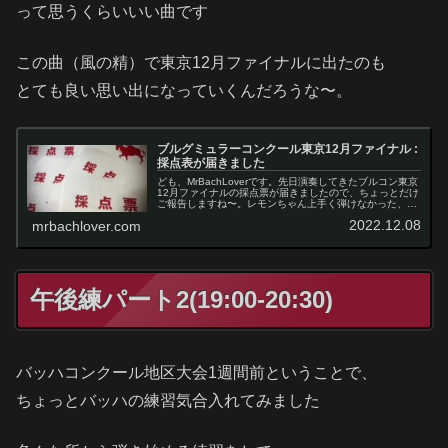
って思うくらいいい曲です
この曲（風の精）で東京12月ファイナルに出たのも
とても良い思い出になっていくんだろうな〜。
ブルグミュラーコンクール東京12月ファイナル :
採点表が届きました
ども、MrBachLoverです。先日演奏してきたブルコン東京
12月ファイナルの採点票が届きましたので、ちょっとだけ
ご報告しますね〜。レモンちゃん上手く弾けなかった、っ
て言ってたから、きっと酷評されてたでしょ？？？わたく
2022.12.08
mrbachlover.com
しそれが、そうでもな...
午後練パート2(19:00-20:30)
バッハコンクール地区大会1週間前ということで、
ちょっとバッハの練習気合入れてみました