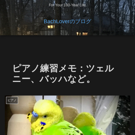
For Your 100-Year Life.
BachLoverのブログ
ピアノ練習メモ：ツェル
ニー、バッハなど。
ピアノ