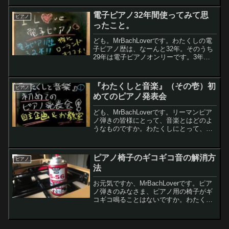
自作の窓嵌め込み防音発泡スチロールが
凄い保温効果を発揮してくれていること
電子ピアノ32年間使ってみて思
ピアノ
に気づいたの...
ったこと。
ども。MrBachLoverです。わたくしの電
子ピアノ歴は、なーんと32年。そのうち
29年は電子ピアノオンリーです。3年前
に生ピアノを購入してからも電子ピアノ
を併用しています。今回は電子ピアノを
初めて購入してから現在に至るまでの買
『わたくしと音楽』（その壱）初
ピアノ
い替えのヒ...
めてのピアノ発表会
ども、MrBachLoverです。リーマンピア
ノ弾きの皆様にとって、音楽とはどのよ
うなものですか。わたくしにとって、音
楽は我が家のような落ち着く世界。さ
て、今回から数回に渡って『わたくしと
音楽』をテーマにブログ記事を書いてい
ピアノ椅子のギコギコ音の解消方
ピアノ
こうと思います。...
法
お元気ですか、MrBachLoverです。ピア
ノ弾きのみなさま、ピアノ用の椅子がギ
コギコ鳴ることはないですか。わたくし
は、本年2月に到着した新しい電子ピアノ
に付いてきたピアノ椅子を使って電子ピ
アノを弾いているのですが、この椅子が