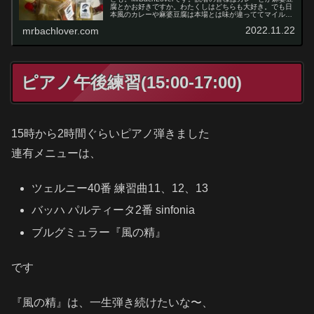
腐とかお好きですか。わたくしはどちらも大好き。でも日
本風のカレーや麻婆豆腐は本場とは味が違っててマイルド
なのです。この違いはズバリ香辛料の分量と種類の違い。
2022.11.22
mrbachlover.com
最近、MrBachLo...
ピアノ午後練習(15:00-17:00)
15時から2時間ぐらいピアノ弾きました
連有メニューは、
ツェルニー40番 練習曲11、12、13
バッハ パルティータ2番 sinfonia
ブルグミュラー『風の精』
です
『風の精』は、一生弾き続けたいな〜、