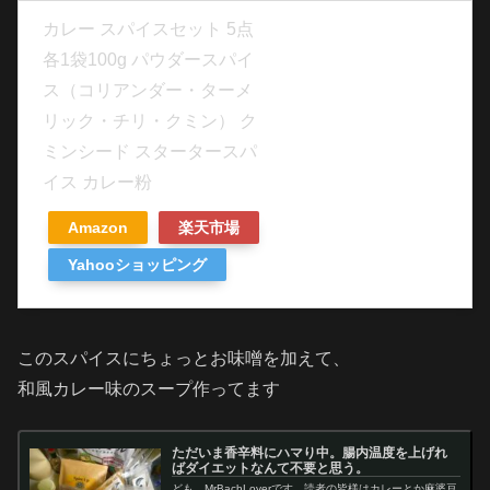
カレー スパイスセット 5点
各1袋100g パウダースパイ
ス（コリアンダー・ターメ
リック・チリ・クミン） ク
ミンシード スタータースパ
イス カレー粉
Amazon
楽天市場
Yahooショッピング
このスパイスにちょっとお味噌を加えて、
和風カレー味のスープ作ってます
ただいま香辛料にハマり中。腸内温度を上げれ
ばダイエットなんて不要と思う。
ども。MrBachLoverです。読者の皆様はカレーとか麻婆豆