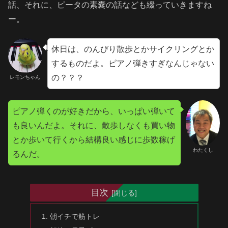
話、それに、ピータの素嚢の話なども綴っていきますね
ー。
休日は、のんびり散歩とかサイクリングとか
するものだよ。ピアノ弾きすぎなんじゃない
の？？？
レモンちゃん
ピアノ弾くのが好きだから、いっぱい弾いて
も良いんだよ。それに、散歩しなくも買い物
とか歩いて行くから結構良い感じに歩数稼げ
わたくし
るんだ。
目次
朝イチで筋トレ