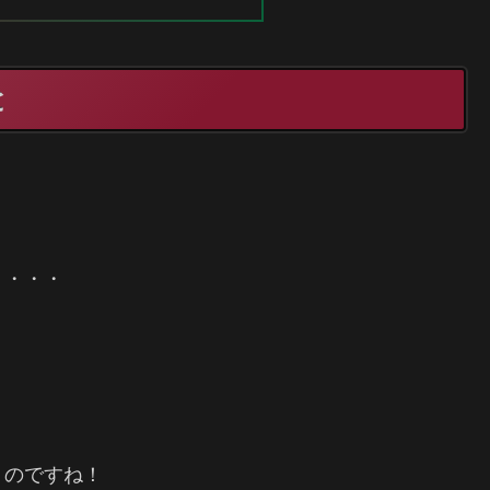
と
。・・・
くのですね！