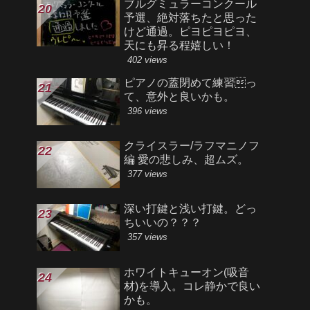
ブルグミュラーコンクール
予選、絶対落ちたと思った
けど通過。ピヨピヨピヨ、
天にも昇る程嬉しい！
402 views
ピアノの蓋閉めて練習っ
て、意外と良いかも。
396 views
クライスラー/ラフマニノフ
編 愛の悲しみ、超ムズ。
377 views
深い打鍵と浅い打鍵。どっ
ちいいの？？？
357 views
ホワイトキューオン(吸音
材)を導入。コレ静かで良い
かも。