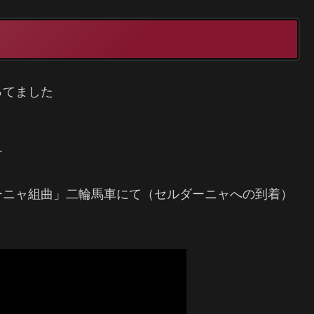
！
ってました
す
ーニャ組曲」二輪馬車にて（セルダーニャへの到着）