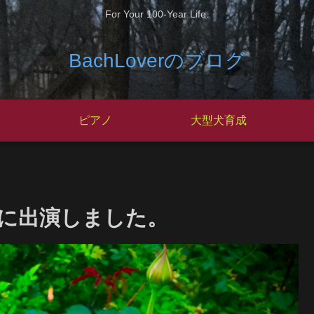
For Your 100-Year Life.
BachLoverのブログ
ピアノ
大型犬育成
に出演しました。