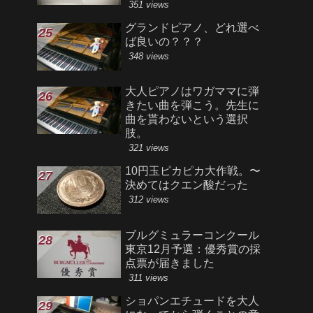
351 views
グランドピアノ、どれ選べ
ば良いの？？？
348 views
大人ピアノはワガママに弾
きたい曲を弾こう。先生に
曲を貰わないという選択
肢。
321 views
10円玉ピカピカ大作戦。〜
決めてはクエン酸だった
312 views
ブルグミュラーコンクール
東京12月予選：優秀賞の採
点票が届きました
311 views
ショパンエチュードを大人