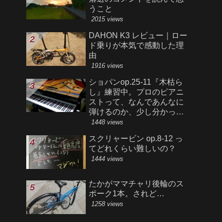
うこと
2015 views
DAHON K3 レビュー｜ロー
ド乗りが本気で感動した理
由
1916 views
ショパンop.25-11『木枯ら
し』練習中。プロのピアニ
ストって、なんであんなに
弾けるのか、少し分かった
気がする。
1448 views
スクリャービン op.8-12 っ
てどれくらい難しいの？
1444 views
たかがママチャリ後輪のス
ポーク1本。されど…
1258 views