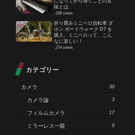
になってから弾くことの意
味とは
298 views
折り畳みミニベロ自転車 ダ
ホン ボードウォーク D7 を
購入。ミニベロって、こん
なに楽しい！
274 views
カテゴリー
30
カメラ
3
カメラ論
17
フィルムカメラ
5
ミラーレス一眼