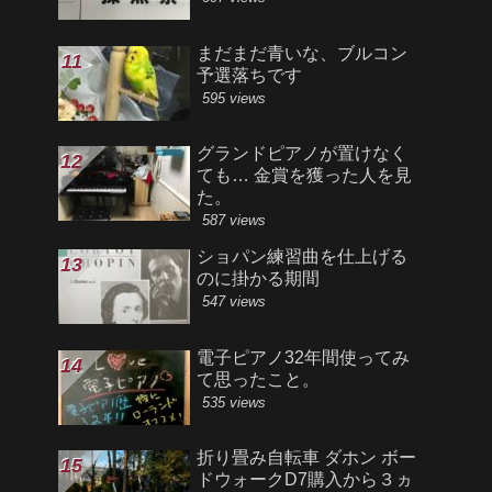
まだまだ青いな、ブルコン
予選落ちです
595 views
グランドピアノが置けなく
ても… 金賞を獲った人を見
た。
587 views
ショパン練習曲を仕上げる
のに掛かる期間
547 views
電子ピアノ32年間使ってみ
て思ったこと。
535 views
折り畳み自転車 ダホン ボー
ドウォークD7購入から３ヵ