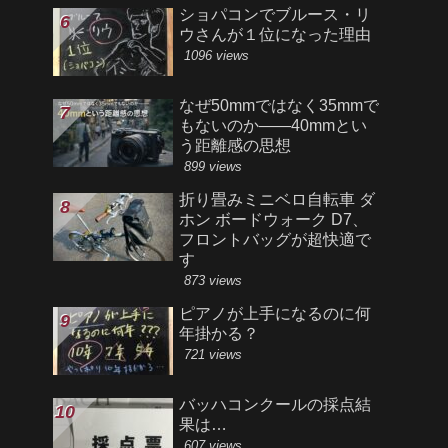
ショパコンでブルース・リ
ウさんが１位になった理由
1096 views
なぜ50mmではなく35mmで
もないのか――40mmとい
う距離感の思想
899 views
折り畳みミニベロ自転車 ダ
ホン ボードウォーク D7、
フロントバッグが超快適で
す
873 views
ピアノが上手になるのに何
年掛かる？
721 views
バッハコンクールの採点結
果は…
607 views