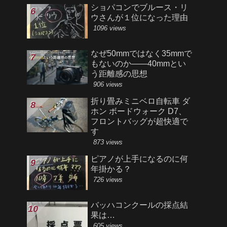
ショパコンでブルース・リ
ウさんが１位になった理由
1096 views
なぜ50mmではなく35mmで
もないのか――40mmとい
う距離感の思想
906 views
折り畳みミニベロ自転車 ダ
ホン ボードウォーク D7、
フロントバッグが超快適で
す
873 views
ピアノが上手になるのに何
年掛かる？
726 views
バッハコンクールの採点結
果は…
605 views