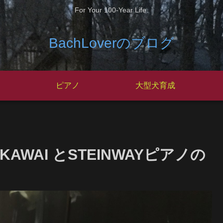
For Your 100-Year Life.
BachLoverのブログ
ピアノ
大型犬育成
KAWAI とSTEINWAYピアノの