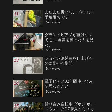
まだまだ青いな、ブルコン
予選落ちです
596 views
グランドピアノが置けなく
ても… 金賞を獲った人を見
た。
589 views
ショパン練習曲を仕上げる
のに掛かる期間
547 views
電子ピアノ32年間使ってみ
て思ったこと。
533 views
折り畳み自転車 ダホン ボー
ドウォークD7購入から３ヵ