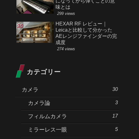
になってから弾くことの意
味とは
299 views
HEXAR RF レビュー｜
Leicaと比較して分かった
AEレンジファインダーの完
成度
274 views
カテゴリー
30
カメラ
3
カメラ論
17
フィルムカメラ
5
ミラーレス一眼