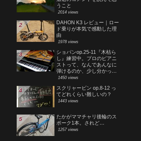
うこと
2014 views
DAHON K3 レビュー｜ロー
ド乗りが本気で感動した理
由
1978 views
ショパンop.25-11『木枯ら
し』練習中。プロのピアニ
ストって、なんであんなに
弾けるのか、少し分かった
気がする。
1450 views
スクリャービン op.8-12 っ
てどれくらい難しいの？
1443 views
たかがママチャリ後輪のス
ポーク1本。されど…
1257 views