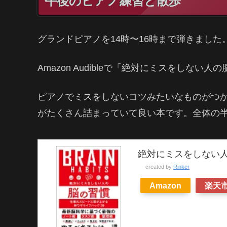
午後のピアノ練習と散歩
グランドピアノを14時〜16時まで弾きまし
Amazon Audibleで「絶対にミスをしな
ピアノでミスをしないコツみたいなものがつ
がたくさん詰まっていて良い本です。全体の
絶対にミスをしない人の
created by
Rinker
Amazon
楽天