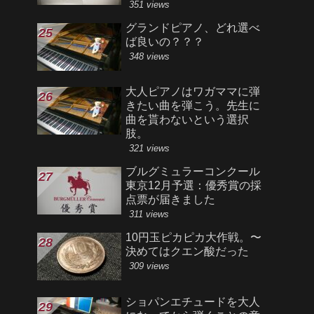
351 views
グランドピアノ、どれ選べ
ば良いの？？？
348 views
大人ピアノはワガママに弾
きたい曲を弾こう。先生に
曲を貰わないという選択
肢。
321 views
ブルグミュラーコンクール
東京12月予選：優秀賞の採
点票が届きました
311 views
10円玉ピカピカ大作戦。〜
決めてはクエン酸だった
309 views
ショパンエチュードを大人