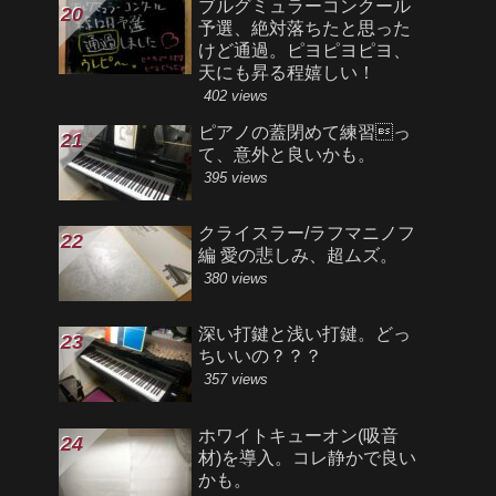
ブルグミュラーコンクール
予選、絶対落ちたと思った
けど通過。ピヨピヨピヨ、
天にも昇る程嬉しい！
402 views
ピアノの蓋閉めて練習っ
て、意外と良いかも。
395 views
クライスラー/ラフマニノフ
編 愛の悲しみ、超ムズ。
380 views
深い打鍵と浅い打鍵。どっ
ちいいの？？？
357 views
ホワイトキューオン(吸音
材)を導入。コレ静かで良い
かも。