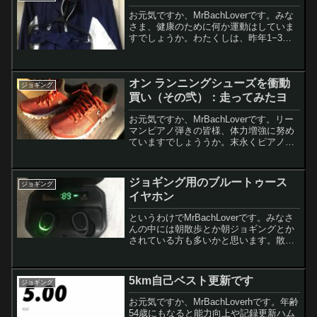
お元気ですか、MrBachLoverです。みな
さま、健康のために何か運動はしていま
すでしょうか。わたくしは、昨年1−3月
に公営の温水プールに通って結構体重を
落とせてたのですが、昨年4月から公営の
プールに行けなくなり、順調に
オン ランニングシューズを衝動
（？？？）横に成長...
ジョギング
買い（その弐）：走ってみたヨ
お元気ですか、MrBachLoverです。リー
マンピアノ弾きの皆様、体力増強に努め
ていますでしょううか。末永くピアノを
弾き続けるには、壱に体力、弐に体
力！ という訳で、わたくしはランニン
グシューズを衝動買いしちゃた訳です
ジョギング用のブルートゥース
ジョギング
が、その後、やんと走...
イヤホン
というわけでMrBachLoverです。みなさ
んの中には朝散歩とか朝ジョギングとか
されている方も多いかと思います。散歩
とかジョギングの時に音楽は何か聴かれ
ていますでしょうか。わたくしは朝ジョ
ギングの時には元気の出る音楽とか、情
5km自己ベスト更新です
ジョギング
報収集できるラ...
お元気ですか、MrBachLoverhです。年齢
54歳にもなると能力向上や記録更新ハム