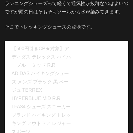
ランニングシューズって軽くて通気性が抜群なのはよいの
ですが雨の日はそもそもソールから水が染みてきます。
そこでトレッキングシューズの登場です。
【500円引きCP★対象】ア
ディダス テレックス ハイパ
ーブルー ミッド R.R
ADIDAS ハイキングシュー
ズ メンズ ブラック 黒 ベー
ジュ TERREX
HYPERBLUE MID R.R
LFA34 シューズ スニーカー
ブランド ハイキング トレッ
キング アウトドア レジャー
スポーツ