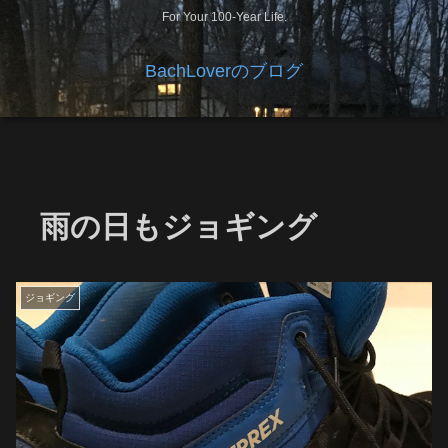
For Your 100-Year Life.
BachLoverのブログ
雨の日もジョギング
ジョギング