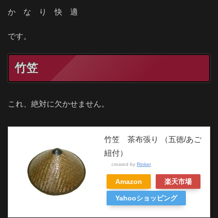
か な り 快 適
です。
竹笠
これ、絶対に欠かせません。
竹笠 茶布張り （五徳/あご
紐付）
created by
Rinker
Amazon
楽天市場
Yahooショッピング