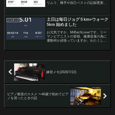
リムリ、橋手や自己ベストの記録更新な
んて…、て普通なりますよねー。でも、
若い時にやっていなかった分野なら、そ
れ、可能なことを今日は肌で感じまhした
土日は毎日ジョグ５km+ウォーク
のでご報...
ジョギング
5km 始めました
お元気ですか、MrBachLoverです。リー
マンピアニストの皆様、健康促進の為に
運動何か頑張っていますか。わたくし
は、昨年11月末からジョギング再開して
います。最初は1kmのジョギングから始
めて、お正月は毎日ジョギング5kmでき
るようにな...
練習メモ(2020/7/22)
ピアノ教室のススメ 〜40歳で初めてピア
ノを習ったときの話