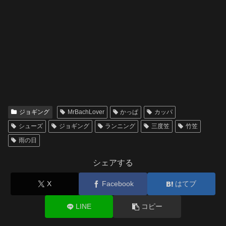
ジョギング
MrBachLover
かっぱ
カッパ
シューズ
ジョギング
ランニング
三度笠
竹笠
雨の日
シェアする
X
Facebook
はてブ
LINE
コピー