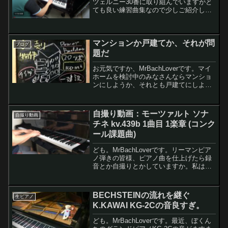
ツェルニー30番に取り組んでいますがと
ても良い練習曲集なので少しご紹介しま
す。また、この曲集の曲を演奏した自撮
り動画の紹介付きです。ツェルニー30番
練習曲17 自撮り動画まずは1年前に自
マンションか戸建てか、それが問
撮り...
ブログ
題だ
お元気ですか、MrBachLoverです。マイ
ホームを検討中のみなさんならマンショ
ンにしようか、それとも戸建てにしよう
かって一度は悩んだことがあるのではな
いでしょうか。私はマンションを買って
手放して戸建てを買いました。どちらも
自撮り動画：モーツァルト ソナ
自撮り動画
所有したことが...
チネ kv.439b 1曲目 1楽章 (コンク
ール課題曲)
ども。MrBachLoverです。リーマンピア
ノ弾きの皆様、ピアノ曲を仕上げたら録
音とか自撮りとかしていますか。私はも
うかれこれ16年ぐらい、お気に入りの曲
を仕上げたら記念に録音とか自撮りをし
ています。今回も曲を仕上げたので記念
BECHSTEINの流れを継ぐ
生ピアノ
の自撮り動画...
K.KAWAI KG-2Cの音良すぎ。
ども。MrBachLoverです。最近、ぼくん