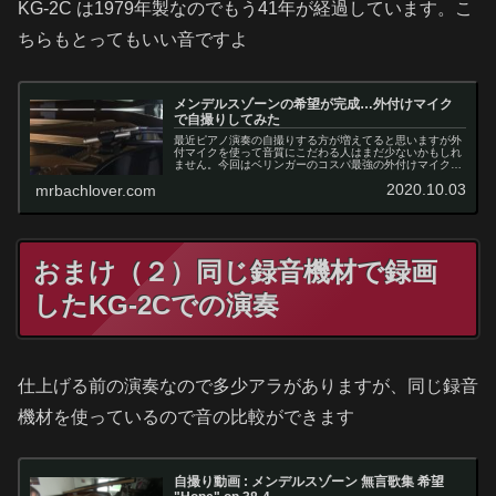
KG-2C は1979年製なのでもう41年が経過しています。こ
ちらもとってもいい音ですよ
メンデルスゾーンの希望が完成…外付けマイク
で自撮りしてみた
最近ピアノ演奏の自撮りする方が増えてると思いますが外
付マイクを使って音質にこだわる人はまだ少ないかもしれ
ません。今回はベリンガーのコスパ最強の外付けマイクで
自宅のグランドピアノの演奏を自撮りしてみました。結構
2020.10.03
mrbachlover.com
良い音してるんじゃないかなーって思います。
おまけ（２）同じ録音機材で録画
したKG-2Cでの演奏
仕上げる前の演奏なので多少アラがありますが、同じ録音
機材を使っているので音の比較ができます
自撮り動画 : メンデルスゾーン 無言歌集 希望