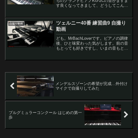
ちのグランドピアノKG-2Cの音がますま
す良くなってきまして、どうしてこんな
に良い音なのかなー、なんて思ってググ
ってみて色々分かったのでちょっと記事
にしてみます。レモンちゃんどんなもの
ツェルニー40番 練習曲9 自撮り
自撮り動画
でも新製品...
動画
ども。MrBachLoverです。ピアノの調律
後、ひと味変わった気がします。前の音
もとっても好きですし、いまの音もとっ
ても好き。まるで2人の女性に、どっちが
良いか迫られてる感じです ♥。おまけに
季節によっても音が変わって征きます
し、1週間、...
メンデルスゾーンの希望が完成…外付け
マイクで自撮りしてみた
ブルグミュラーコンクール はじめの第一
歩