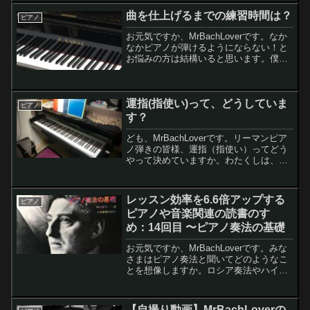
年弾きたい曲を整理しようと思いますレ
曲を仕上げるまでの練習時間は？
ピアノ
モンちゃん...
お元気ですか、MrBachLoverです。なか
なかピアノが弾けるようにならない！と
お悩みの方は結構いると思います。僕も
その1人です。そこで今日は、ピアノが弾
けるようになるのにどれくらいの練習時
間が必要？の考察をしてみました。僕が
運指(指使い)って、どうしていま
読んでるピア...
ピアノ
す？
ども、MrBachLoverです。リーマンピア
ノ弾きの皆様、運指（指使い）ってどう
やって決めていますか。わたくしは、基
本的に自分のポリシーを適用して決めて
います。特に、バッハに関しては。さ
て、今回は運指についてちょっと書いて
レッスン効率を6.6倍アップする
ピアノ
みようと思います...
ピアノや音楽関連の読書のすゝ
め：14回目 〜ピアノ奏法の基礎
お元気ですか、MrBachLoverです。みな
さまはピアノ奏法と聞いてどのようなこ
とを想像しますか。ロシア奏法やハイ・
フィンガー奏法などいろいろあるかと思
います。この本は現代ピアノに最もマッ
チしている（とわたくしが感じている）
【自撮り動画】MrBachLoverの