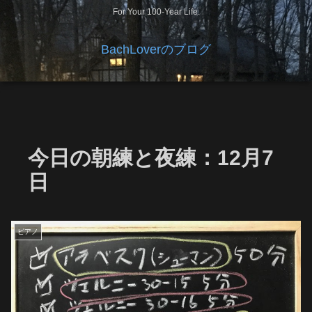
For Your 100-Year Life.
BachLoverのブログ
今日の朝練と夜練：12月7
日
ピアノ