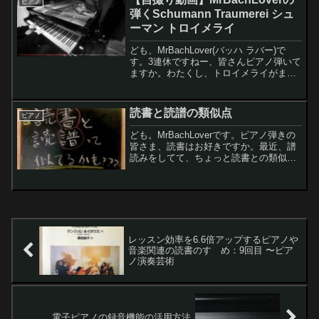
ピアノ
ロシア奏法の基...
弾くSchumann Traumerei シュ
ーマン トロイメライ
ども、MrBachLover(バッハ ラバー)で
す。3連休ですねー、皆さんピアノ弾いて
ますか。わたくし、トロイメライがまー
まー弾けるようになったので自撮りして
みました。レモンちゃんおおー、トロイ
メライ大好きな曲だよ。弾いてみてどう
読書と読譜の類似点
ピアノ
だった？わ...
ども。MrBachLoverです。ピアノ弾きの
皆さま、読書はお好きですか。最近、譜
読みをしてて、ちょっと読書との類似点
について気がついたことがあるので記事
にしようと思います。レモンちゃん文字
と音符は別モノだよ。共通するところな
んて、あるの ...
レッスン効率を6.6倍アップするピアノや
音楽関連の読書のすゝめ：9回目 〜ピア
ノ演奏芸術
電子ピアノの録音機能の活用方法