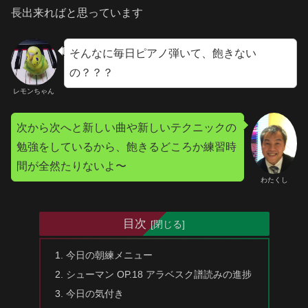
長出来ればと思っています
そんなに毎日ピアノ弾いて、飽きない
の？？？
レモンちゃん
次から次へと新しい曲や新しいテクニックの
勉強をしているから、飽きるどころか練習時
間が全然たりないよ〜
わたくし
目次
今日の朝練メニュー
シューマン OP.18 アラベスク譜読みの進捗
今日の気付き