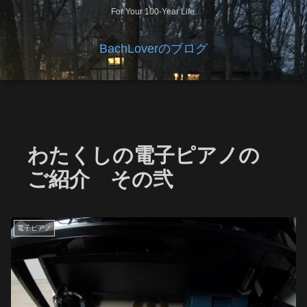
For Your 100-Year Life.
BachLoverのブログ
わたくしの電子ピアノの
ご紹介 その弐
電子ピアノ