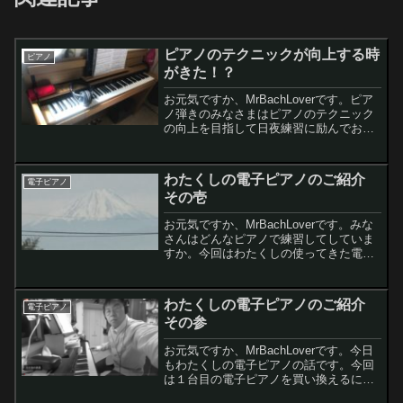
ピアノのテクニックが向上する時
ピアノ
がきた！？
お元気ですか、MrBachLoverです。ピア
ノ弾きのみなさまはピアノのテクニック
の向上を目指して日夜練習に励んでおら
れる方も多いかと存じます。わたくしも
そんなピアノ上手になりたい病(？)の一
人ですさて今回は新しい電子ピアノの
わたくしの電子ピアノのご紹介
電子ピアノ
DP603のイ...
その壱
お元気ですか、MrBachLoverです。みな
さんはどんなピアノで練習してしていま
すか。今回はわたくしの使ってきた電子
ピアノのご紹介です。電子ピアノ生活は
何と26年実家暮らしの頃はアップライト
ピアノで練習していました。けれど社会
わたくしの電子ピアノのご紹介
電子ピアノ
人になって独...
その参
お元気ですか、MrBachLoverです。今日
もわたくしの電子ピアノの話です。今回
は１台目の電子ピアノを買い換えるに至
った経緯と2台目の電子ピアノのご紹介で