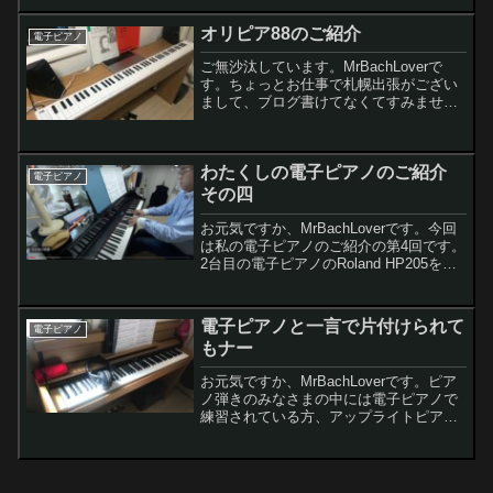
す。買い換えに至った経緯１台目の電子
ピアノを10年以上使っていましたが、音
オリピア88のご紹介
電子ピアノ
が粗いペダ...
ご無沙汰しています。MrBachLoverで
す。ちょっとお仕事で札幌出張がござい
まして、ブログ書けてなくてすみませ
ん。あ、ブルグミュラーコンクールで優
秀賞を頂いたことでファイナリストにな
っちゃいましたので新曲「風の精」の練
わたくしの電子ピアノのご紹介
習も激忙しいです。...
電子ピアノ
その四
お元気ですか、MrBachLoverです。今回
は私の電子ピアノのご紹介の第4回です。
2台目の電子ピアノのRoland HP205を一
生使おうと思っていたのですが、弾いて
いる曲が曲だけに、色々と困ったことが
出てきました。上達すると問題が発
電子ピアノと一言で片付けられて
電子ピアノ
生！...
もナー
お元気ですか、MrBachLoverです。ピア
ノ弾きのみなさまの中には電子ピアノで
練習されている方、アップライトピアノ
にサイレント機能をつけて練習されてい
る方など、生ピアノ以外で練習されてい
る方もたくさんいると思います私もその1
人です電子ピ...