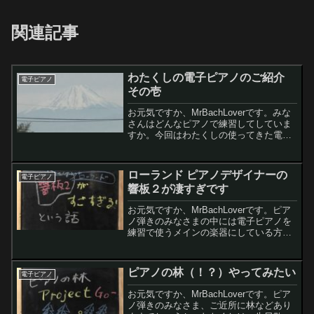
関連記事
わたくしの電子ピアノのご紹介
電子ピアノ
その壱
お元気ですか、MrBachLoverです。みな
さんはどんなピアノで練習してしていま
すか。今回はわたくしの使ってきた電子
ピアノのご紹介です。電子ピアノ生活は
何と26年実家暮らしの頃はアップライト
ピアノで練習していました。けれど社会
ローランド ピアノデザイナーの
電子ピアノ
人になって独...
響板２が凄すぎです
お元気ですか、MrBachLoverです。ピア
ノ弾きのみなさまの中には電子ピアノを
練習で使うメインの楽器にしている方も
多いかと思います。わたくしも生ピアノ
より電子ピアノの練習時間のほうが多目
です。電子ピアノって、とっても良い音
ピアノの林（！？）やってみたい
電子ピアノ
なんですけど、...
お元気ですか、MrBachLoverです。ピア
ノ弾きのみなさま、ご近所に林などあり