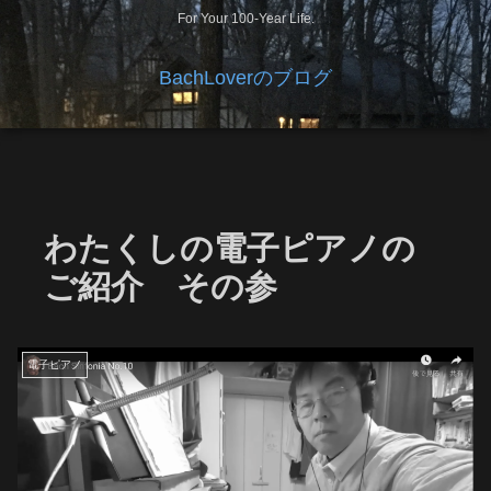
For Your 100-Year Life.
BachLoverのブログ
わたくしの電子ピアノの
ご紹介 その参
電子ピアノ