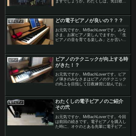
ますでしょうか。わたくしは、先日散歩
してたら自宅から7キロほど離れたところ
に林を見つけました。ここにステージピ
アノ持ってきて、オープンタイプのヘッ
どの電子ピアノが良いの？？？
ドフォンでピ...
電子ピアノ
お元気ですか、MrBachLoverです。みな
さま、お家ピアノ楽しんでますか。「生
ピアノの音を育てる楽しみ」とか言いま
すが電子ピアノなら最初から音が最高に
育ってますヨ。今日はどの電子ピアノが
良いのかについて書いてみようと思いま
ピアノのテクニックが向上する時
すレモンちゃん...
ピアノ
がきた！？
お元気ですか、MrBachLoverです。ピア
ノ弾きのみなさまはピアノのテクニック
の向上を目指して日夜練習に励んでおら
れる方も多いかと存じます。わたくしも
そんなピアノ上手になりたい病(？)の一
人ですさて今回は新しい電子ピアノの
わたくしの電子ピアノのご紹介
電子ピアノ
DP603のイ...
その弐
お元気ですか、MrBachLoverです。今回
は前回の続きです。電子ピアノを購入し
た時に、オケのとある先輩に電子ピアノ
は生楽器と違ってタッチの差が付かない