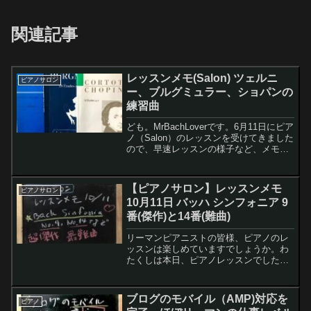
関連記事
レッスンメモ(Salon) ツェルニ
ピアノサロン
ー、ブルグミュラー、ショパンの
練習曲
ども。MrBachLoverです。6月11日にピア
ノ（Salon）のレッスンを受けてきました
ので、早速レッスンの様子など、メモに
記していきますね〜レモンちゃんピアノ
(Salon)の先生は確か体調不良で発表会欠
席だったんだよね？わたくしレモン...
【ピアノサロン】レッスンメモ
ピアノサロン
10月11日 バッハ シンフォニア 9
番(傑作)と14番(難曲)
リーマンピアニストの皆様、ピアノのレ
ッスンは楽しめていますでしょうか。わ
たくしは本日、ピアノレッスンでした。
今月の後半に発表会があるので、発表曲
をみてもらったのですが、コレが結構ボ
ロボロでして…（汗）。というのも、こ
ブログのモバイル（AMP)対応を
ピアノ
この所バッハ シンフォニア9番と14番立