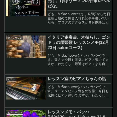
完了。ほぼリーマンの仕事レベル
て続けに2曲仕上げてたんですよね〜。と
だな。
いう訳でレッスンの内容をメモに記しま
す。
ども。MrBachLoverです。6月頃から毎日
更新し始めて気合入れれ記事を書いてい
たら、ブログのアクセスが６月以降1万
PV／月を越え始めており、7月は1万4千
PV。ちゃんと毎日更新して質の高い記事
を書くことはとても大事だと実感してい
イタリア協奏曲、木枯らし、ゴン
ピアノサロン
ます。...
ドラの船頭歌 レッスンメモ(12月
23日 salonコース)
ども、MrBachLover(バッハ ラバー)で
す。皆さま今日も元気にピアノ弾いてま
すか。わたくし、最近はピアノより自転
車にハマってまして、、、朝練1時間しか
ピアノ弾かない日が続いております。で
も今日から冬休みなので、できれば12月
レッスン室のピアノちゃんの話
ピアノ
29日か...
ども、MrBachLover(バッハ ラバー)で
す。リーマンピアノ弾きの皆様、今日も
元気にピアノ弾いてますか。わたくし今
日ピアノ午前中4時間と午後1時間ぐらい
弾きました。ピアノって、弾けば弾いた
だけ手応えがあって、ホントすごく良い
レッスンメモ：バッハ
趣味だなー...
ピアノサロン