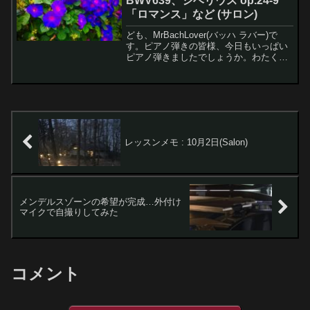
BWV639、シベリウス op.24-9
「ロマンス」など (サロン)
ども、MrBachLover(バッハ ラバー)で
す。ピアノ弾きの皆様、今日もいっぱい
ピアノ弾きましたでしょうか。わたくし
は昨日から有給休暇を取得しており、例
によってピアノいっぱい弾いています。
昨日は友人とピアノスタジオを小一時間
ほど借りてヤ...
レッスンメモ : 10月2日(Salon)
メンデルスゾーンの希望が完成…外付け
マイクで自撮りしてみた
コメント