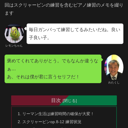
回はスクリャービンの練習を含むピアノ練習のメモを綴り
ます
毎日ガンバって練習してるみたいだね。良い
子良い子。
レモンちゃん
褒めてくれてありがとう。でもなんか違うな
ぁ…
あ、それは僕が君に言うセリフだ！
わたくし
目次
リーマン生活は練習時間の確保が大変！
スクリャービンop.8-12 練習状況