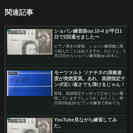
関連記事
ショパン練習曲op.10-4 が平日1
ピアノ練習帳
日で2回通せました〜
ピアノ弾きの皆様、ショパン練習曲に取
り組んだことはありますか。わたくし、1
月17日からショパン練習曲op.10-4 に取
り組んでまして、今日でほぼ1ヵ月。で、
ですねー、今日は平日だというのに朝練1
時間でショパン練習曲op.10-4を1回通せ
モーツァルト ソナチネの演奏速
ピアノ
たんです！ 更に、夜練でも1時間で1回通
度が突然変異。あれ、楽譜指定テ
せたんです。つまり平日にショパン練習
ンポ近い速さでも弾けるじゃん！
曲op.10-4を2回も通せるようになったん
です♥
皆様、楽譜指定テンポってどれくらい重
視していますでしょうか。わたくし、昨
日(9/16(金))のピアノの練習で初めてちゃ
んとモーツァルト ソナチネの楽譜指定テ
ンポ認識したんですけど、その後、モー
ツァルト ソナチネの演奏速度が突然変
YouTube見ながら練習してみ
ピアノ練習帳
異。
た。