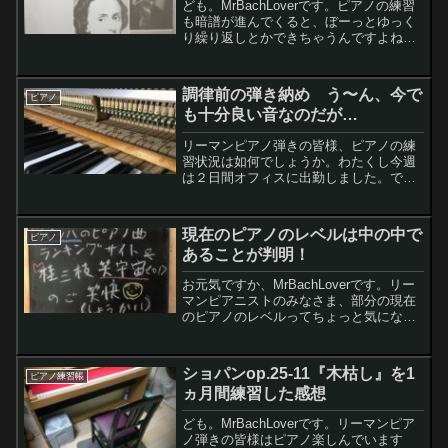
ども。MrBachLoverです。ピアノの練習
も暗譜が進んでくると、ぼーっとゆっく
り繰り返しとかできちゃうんですよね
ー。それで、あんまり暇なので、
YouTube聞きながら練習できるかな、っ
て試してみましたレモンちゃんえー。そ
調律前の弾き納め う〜ん、今で
ピアノ
んなことできるの...
も十分良い音なのだが…
リーマンピアノ弾きの皆様、ピアノの練
習状況は如何でしょうか。わたくし今週
は２日間オフィスに出勤しました。で、
その２日間はピアノを弾く時間がなくて
残り３日間は在宅勤務だったので毎日１
時間半ほど練習できました。それにして
現在のピアノのレベルは中の中で
ピアノ
もピアノってホントたくさん練習量が必
あることが判明！
要ですね（汗）。さて、明日はカワイ楽
器の調律師さんに来てもらって調律して
お元気ですか、MrBachLoverです。リー
もらうんです。我が家のKG-2Cちゃんは
マンピアニストのみなさま、部分の現在
今でも十分いい音なんだけど、これがど
のピアノのレベルってちょっと気になっ
う良くなるのか。ワクワク♥
たりしませんか。今朝ほどバッハの曲の
難易度が分かるサイトを見つけましたの
で自分のレベルをちょっと確認してみま
ショパンop.25-11『木枯し』を1
ピアノ練習帳
したレモンちゃ...
ヵ月間練習した感想
ども。MrBachLoverです。リーマンピア
ノ弾きの皆様はピアノ楽しんでいます