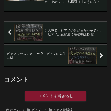
か。わたくし、結構引けるようになって
きてピアノが益々楽しいです。いつも無
謀曲を抱えるようにしており、現在抱え
てる無謀曲はショパンop.25-11『木枯
し』。とい...
この季節、ピアノの音がまろやかです。
（ピアノ設置部屋に除湿機は必須）
ピアノレッスンメモ 〜良いピアノの先生
とは…
コメント
コメントを書き込む
ホーム
ピアノ
ピアノ練習帳