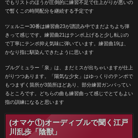
でもリストのほうが圧倒的に練習不足で仕上がりが悪いの
で暫くこの時間配分を継続する予定です
ツェルニー30番は練習曲23が譜読み中でまだよちよち弾
きって感じです。練習曲21はテンポ上げると少し転ぶの
で丁寧にテンポ抑え気味に弾いています。練習曲19は、
かなり指に馴染んできたように思います
ブルグミュラー「泉」は、まだミスが出ちゃいますが仕上
がりつつあります。「陽気な少女」はゆっくりのテンポで
もつまずく箇所が3箇所ほどあり、部分練習ガンバってい
るところです。どちらの曲も練習曲って感じでとてもよい
指の訓練になると思います
(オマケ①)オーディブルで聞く江戸
川乱歩「陰獣」