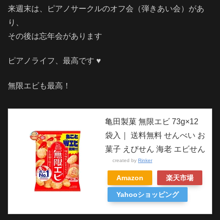
来週末は、ピアノサークルのオフ会（弾きあい会）があ
り、
その後は忘年会があります
ピアノライフ、最高です ♥
無限エビも最高！
亀田製菓 無限エビ 73g×12
袋入｜ 送料無料 せんべい お
菓子 えびせん 海老 エビせん
created by
Rinker
Amazon
楽天市場
Yahooショッピング