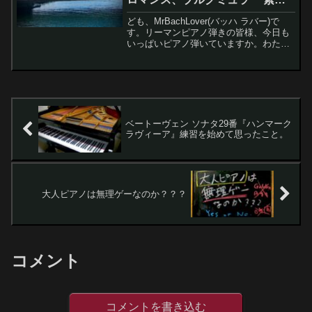
い動き
ども、MrBachLover(バッハ ラバー)で
す。リーマンピアノ弾きの皆様、今日も
いっぱいピアノ弾いていますか。わたく
しは平日（月曜除く）2〜3時間、週末は
4〜5時間ぐらいピアノ弾いています。弾
きたい曲がありすぎて、これでも練習時
間が足り...
ベートーヴェン ソナタ29番『ハンマーク
ラヴィーア』練習を始めて思ったこと。
大人ピアノは無理ゲーなのか？？？
コメント
コメントを書き込む