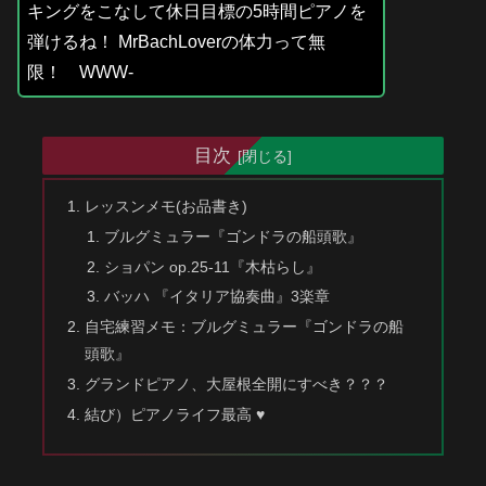
キングをこなして休日目標の5時間ピアノを
弾けるね！ MrBachLoverの体力って無
限！ WWW-
目次
レッスンメモ(お品書き)
ブルグミュラー『ゴンドラの船頭歌』
ショパン op.25-11『木枯らし』
バッハ 『イタリア協奏曲』3楽章
自宅練習メモ：ブルグミュラー『ゴンドラの船
頭歌』
グランドピアノ、大屋根全開にすべき？？？
結び）ピアノライフ最高 ♥