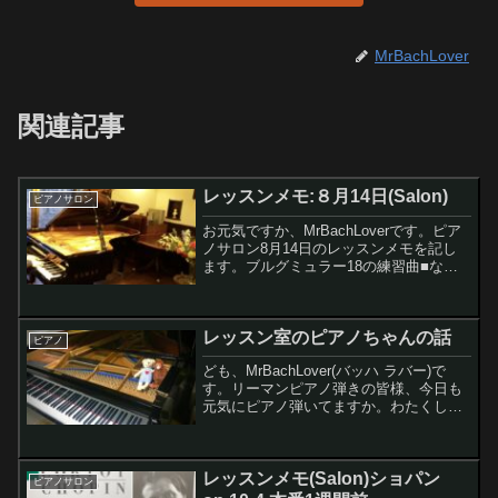
MrBachLover
関連記事
レッスンメモ:８月14日(Salon)
ピアノサロン
お元気ですか、MrBachLoverです。ピア
ノサロン8月14日のレッスンメモを記し
ます。ブルグミュラー18の練習曲■ない
しょ話右手1と4,5の指が離れる場合の具
体的な演奏の改善方法を教えて頂きまし
た。例によって企業秘密ですねー。他に
レッスン室のピアノちゃんの話
も、姿...
ピアノ
ども、MrBachLover(バッハ ラバー)で
す。リーマンピアノ弾きの皆様、今日も
元気にピアノ弾いてますか。わたくし今
日ピアノ午前中4時間と午後1時間ぐらい
弾きました。ピアノって、弾けば弾いた
だけ手応えがあって、ホントすごく良い
レッスンメモ(Salon)ショパン
趣味だなー...
ピアノサロン