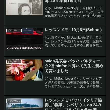
op.10-4 本番1週間前
ども。MrBachLoverです。今日はピアノ
のレッスン（Salonコース）でした。先生
が体調不良となったため、代行でSalonコ
ースの別先生にレッスンしてもらいまし
た。これが何だかとても新鮮で良かった
です。レモンちゃんレッスンがスキップ
レッスンメモ : 10月8日(School)
ピアノサロン
に...
お元気ですか、MrBachLoverです。皆さ
ん、レッスンを受けたらその後、記録を
残していますか。記録すると内容を思い
出しますし後で見返しできますのでおす
すめです。さて今回は10月8日のピアノ
教室のレッスンメモです。動画アドバイ
salon発表会 バッハ パルティー
ス向け動画...
ピアノサロン
タ2番 sinfonia 弾いて先生に褒め
て貰いました
ども。MrBachLoverです。リーマンピア
ノ弾きの皆様、お教室の発表会に参加し
ていますか。わたくしは欠かさず参加し
ています。10月10日にsalonコースの発表
会に参加してきましたので、今回は其の
レポートとなります。レモンちゃん発表
レッスンメモ:バッハ イタリア協
ピアノサロン
会に...
奏曲3楽章、シベリウス op.24-9
ロマンス、ブルグミュラー 素早