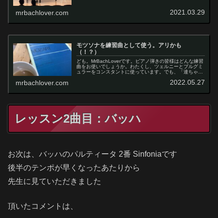
きになりました。今日は、今まで弾いたことのあるモーツ
ァルトの曲について書いて...
2021.03.29
mrbachlover.com
モツソナを練習曲として使う。アリかも
（！？）
ども。MrBachLoverです。ピアノ弾きの皆様はどんな練習
曲をお使いでしょうか。わたくし、ツェルニーとブルグミ
ュラーをコンスタントに使っています。でも、「達ちゃん
ねる」のYouTube動画見てたら、あれれ、モツソナ（モー
2022.05.27
mrbachlover.com
ツァルトのピアノ...
レッスン2曲目：バッハ
お次は、バッハのパルティータ 2番 Sinfoniaです
後半のテンポが早くなったあたりから
先生に見ていただきました
頂いたコメントは、