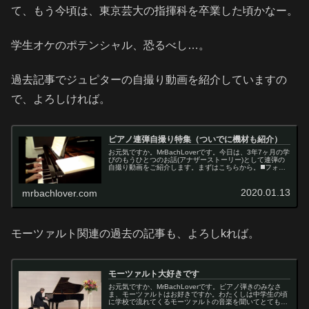
て、もう今頃は、東京芸大の指揮科を卒業した頃かなー。
学生オケのポテンシャル、恐るべし…。
過去記事でジュピターの自撮り動画を紹介していますの
で、よろしければ。
ピアノ連弾自撮り特集（ついでに機材も紹介）
お元気ですか。MrBachLoverです。今日は、3年7ヶ月の学
びのもうひとつのお話(アナザーストーリー)として連弾の
自撮り動画をご紹介します。まずはこちらから。◼️フォー
レ 組曲ドリーより『ミアウ』こちらの動画は3年11カ月前
の収録です。...
2020.01.13
mrbachlover.com
モーツァルト関連の過去の記事も、よろしkれば。
モーツァルト大好きです
お元気ですか、MrBachLoverです。ピアノ弾きのみなさ
ま、モーツァルトはお好きですか。わたくしは中学生の頃
に学校で流れてくるモーツァルトの音楽を聞いてとても好