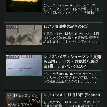
ども、MrBachLover(バッハ ラバー)で
す。リーマンピアノ弾きの皆様、今日も
ピアノ弾いてますか。さて、先週末に
Salonコースの発表会でしたので、ブログ
ちょっとご無沙汰です。今回は10月28日
のSchool コースのレッスンメモなど...
ピアノ奏法史の記事の紹介
ピアノ教室
お元気ですか、MrBachLoverです。本日
はピアノ奏法史に関する興味深い記事を
紹介します。リトピさんは僕と同じく理
系男子でピアノ弾きです。◼️リトピさん
の2020.1.16の記事ピアノ奏法史この記事
を読むとチェンバロ時代から現代ピアノ
レッスンメモ：シューマン「見知
ま...
ピアノ教室
らぬ国」、リスト 超絶技巧練習
曲1番、ショパン op.10-4
ども、MrBachLover(バッハ ラバー)で
す。リーマンピアノ弾きの皆様、レッス
ンの進み具合はいかがでしょうか。わた
くしは、ほぼ毎週レッスン受けてます。
先週末はschoolコースのレッスンでした
ので、ちょっとレッスンメモを記そうと
レッスンメモ 11月13日 (School)
ピアノ
思いま...
お元気ですか、MrBachLoverです。ピア
ノ弾きの皆様、レッスン順調ですか。わ