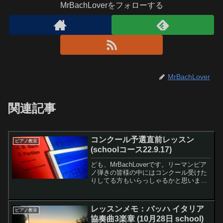
MrBachLoverをフォローする
MrBachLover
関連記事
コンクール予選直前レッスン
ピアノ教室
(schoolコース22.9.17)
ども、MrBachLoverです。リーマンピア
ノ弾きの皆様の中にはコンクール受けた
りしてる方もいらっしゃるかと思いま
す。本番直前のレッスンって、どんな感
じですか？？？ わたくし、諸事情により
結構ボロボロでした〜（汗）。レモンち
レッスンメモ：バッハ イタリア
ピアノ教室
ゃんあらら。何...
協奏曲3楽章 (10月28日 school)