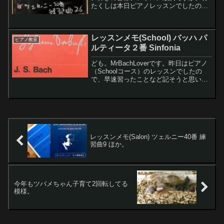
たくしは本日ピアノレッスンでしたの
で、早速習ったことをメモに記そうと思
います。また今週のピアノ練習状況など
も記しますね〜レモンちゃん今日は何習
レッスンメモ(School) バッハ パ
ったの？わたくし...
ピアノ教室
ルティータ２番 Sinfonia
ども。MrBachLoverです。昨日はピアノ
（Schoolコース）のレッスンでしたの
で、早速習ったことなど記そうと思いま
すレモンちゃんレッスン曲はショパンじ
ゃないんだね？？？わたくしレッスンし
てもらったのはバッハだよ。年末のバッ
ハコンクー...
レッスンメモ(Salon) ツェルニー40番 練
習曲9 ほか。
今年もツバメちゃん子育て2回転してる
模様。