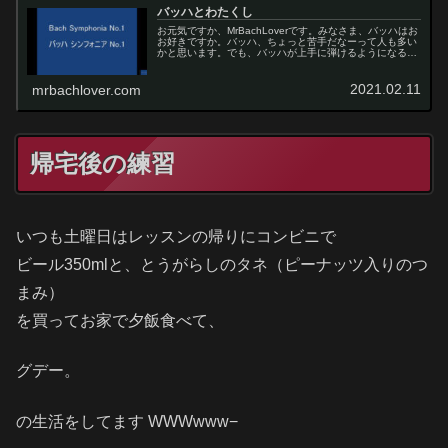
バッハとわたくし
お元気ですか、MrBachLoverです。みなさま、バッハはお
お好きですか。バッハ、ちょっと苦手だなーって人も多い
かと思います。でも、バッハが上手に弾けるようになると
ポリフォニーの演奏レベルが上がリますね。今日はバッハ
についてあれこれ書いて...
2021.02.11
mrbachlover.com
帰宅後の練習
いつも土曜日はレッスンの帰りにコンビニで
ビール350mlと、とうがらしのタネ（ピーナッツ入りのつ
まみ）
を買ってお家で夕飯食べて、
グデー。
の生活をしてます WWWwww−