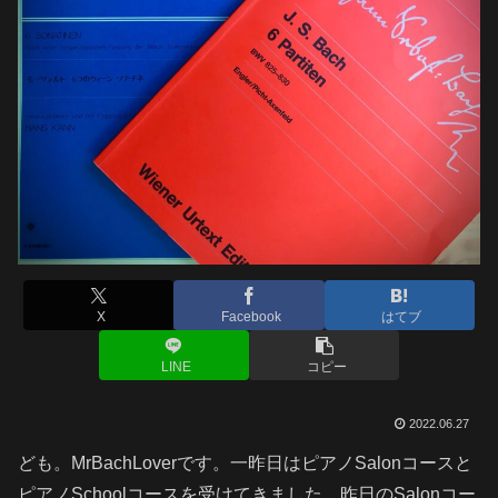
X
Facebook
はてブ
LINE
コピー
2022.06.27
ども。MrBachLoverです。一昨日はピアノSalonコースと
ピアノSchoolコースを受けてきました。昨日のSalonコー