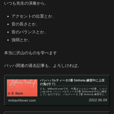
いつも先生の演奏から、
アクセントの位置とか、
音の長さとか、
音のバランスとか、
強弱とか、
本当に沢山のものを学べます
バッハ関連の過去記事も、よろしければ。
バッハ パルティータ2番 Sinfonia 練習中に上弦
の鬼が(!？)
ども。MrBachLoverです。今週はツェルニー40番、ショパ
ンop.10-4, バッハ パルティータ2番 Sinfoniaを中心に練習
しているのですが、パルティータ 2番 Sinfonia 練習中に上
弦の鬼の猗窩座(あかざ)が出現！レモ...
2022.06.09
mrbachlover.com