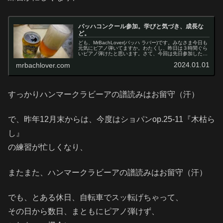
バッハコンクール参加。学びと気づき、成長な
ど。
ども、MrBachLover(バッハ ラバー)です。みなさま今日も
元気にピアノ弾いてますか。わたくし、昨日は３時間ぐら
いピアノ弾けたと思います。さて、今回は先日参加したバ
ッハコンクール（JBC 一般A）の学びと気付き、成長など
2024.01.01
mrbachlover.com
綴っていこうと...
すっかりハンマークラビーアの譜読みはお留守（汗）
で、昨年12月末からは、今度はショパンop.25-11『木枯ら
し』
の練習が忙しくなり、
またまた、ハンマークラビーアの譜読みはお留守（汗）
でも、とある休日、自転車でスッ転げちゃって、
その日から数日、まともにピアノ弾けず、