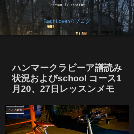
For Your 100-Year Life.
BachLoverのブログ
ハンマークラビーア譜読み
状況およびschool コース1
月20、27日レッスンメモ
ピアノ教室