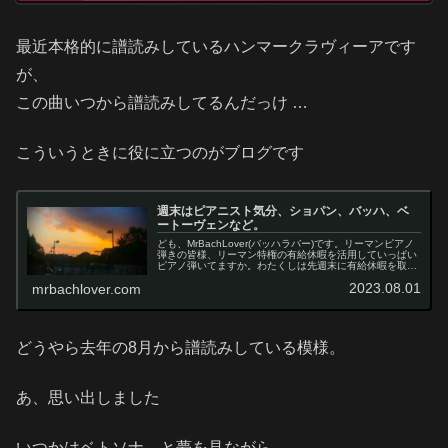
最近本格的に譜読みしているハンマークラヴィーアです
が、
この曲いつから譜読みしてるんだっけ …
こういうときに役に立つのがブログです
週末はピアニスト気分、ショパン、バッハ、ベ
ートーヴェンなど。
ども、MrBachLover(バッハラバー)です。リーマンピアノ
弾きの皆様、リーマン特権の有給休暇を活用していっぱい
ピアノ弾いてますか。わたくしは先週末に有給休暇を取
得、3連休をつくってピアノいっぱい弾いちゃいました❤️
2023.08.01
mrbachlover.com
レモンちゃんピアノ好...
どうやら去年の8月から譜読みしている模様。
あ、思い出しました
いつかはベトソナ、と夢を見ながら