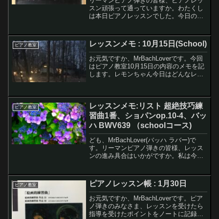
リーマンピアノ弾きの皆様、ピアノレッ
スン頑張って通っていますか。わたくし
は本日ピアノレッスンでした。今日のレ
ッスンはバッハのシンフォニア14番一
色。という訳で習ったことをメモに記し
ます。
レッスンメモ : 10月15日(School)
ピアノ教室
お元気ですか、MrBachLoverです。今回
はピアノ教室10月15日の内容のメモを記
します。レモンちゃん今日はどんなレッ
スン内容だった？？？楽しくレッスンで
きたかな〜わたくしレッスンでガッツリ
とブルグミュラー 18の練習曲 第4番 ジプ
レッスンメモ:リスト 超絶技巧練
シ...
ピアノ教室
習曲1番、ショパンop.10-4、バッ
ハ BWV639 （schoolコース)
ども、MrBachLover(バッハ ラバー)で
す。リーマンピアノ弾きの皆様、レッス
ンの進み具合はいかがですか。私は今月
だけschoolコースを1時間に拡大してレッ
スン受けています。今月は3回ｘ1時間の
レッスン（普段は3回x30分)なので結...
ピアノレッスン帳 : 1月30日
ピアノ教室
お元気ですか、MrBachLoverです。ピア
ノ弾きのみなさま、レッスンを受けたら
指導を受けたポイントをノートに記録し