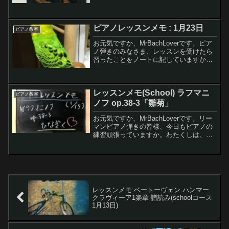
ていますか。レッスンの課題を記録るす
ことで内容が鮮明になり、また記憶にも
しっかり残りますのでレッスン帳に課題
ピアノレッスンメモ : 1月23日
を記録するのは...
ピアノ教室
お元気ですか、MrBachLoverです。ピア
ノ弾きのみなさま、レッスンを受けたら
習ったことをノートに記していますか。
これ、やるとやらないとで大違いだとお
もいます。ノートに書くことでとても記
憶に残るのでオススメですヨレモンちゃ
レッスンメモ(School) ラフマニ
んピアノのレッ...
ピアノ教室
ノフ op.38-3「雛菊」
お元気ですか、MrBachLoverです。リー
マンピアノ弾きの皆様、今日もピアノの
練習頑張っていますか。わたくしは、昨
日ピアノレッスンでしたので、早速レッ
スン内容をメモに残そうと思いますレモ
ンちゃん毎週レッスンあるんだね。1週間
じゃぁピアノ...
レッスンメモ:ベートーヴェン ハンマー
クラヴィーア1楽章 譜読み(schoolコース
1月13日)